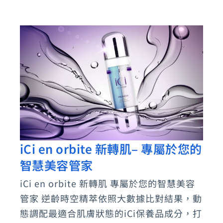
藝
術
舞
蹈
團
iCi en orbite 新轉肌– 專屬於您的
iCi
智慧美容管家
en
orbite
iCi en orbite 新轉肌 專屬於您的智慧美容
新
管家 逆齡時空精萃依照大數據比對結果，動
轉
態調配最適合肌膚狀態的iCi保養品成分，打