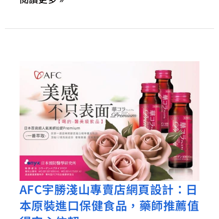
る
日
本
語」
體
驗
文
撰
寫
AFC宇勝淺山專賣店網頁設計：日
AFC
本原裝進口保健食品，藥師推薦值
宇