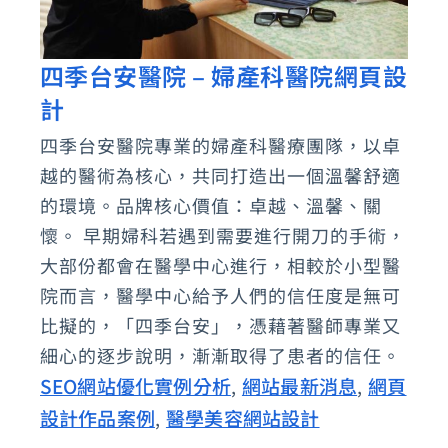
四季台安醫院 – 婦產科醫院網頁設
四
計
季
台
四季台安醫院專業的婦產科醫療團隊，以卓
安
越的醫術為核心，共同打造出一個溫馨舒適
醫
的環境。品牌核心價值：卓越、溫馨、關
院
懷。 早期婦科若遇到需要進行開刀的手術，
大部份都會在醫學中心進行，相較於小型醫
–
院而言，醫學中心給予人們的信任度是無可
婦
比擬的，「四季台安」，憑藉著醫師專業又
產
細心的逐步說明，漸漸取得了患者的信任。
科
SEO網站優化實例分析
網站最新消息
網頁
,
,
醫
設計作品案例
醫學美容網站設計
,
院