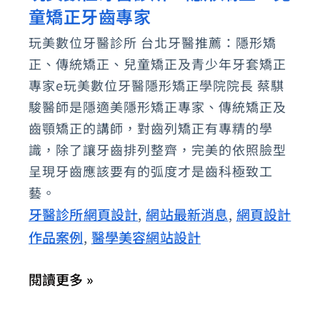
童矯正牙齒專家
美
數
玩美數位牙醫診所 台北牙醫推薦：隱形矯
位
正、傳統矯正、兒童矯正及青少年牙套矯正
牙
專家e玩美數位牙醫隱形矯正學院院長 蔡騏
醫
駿醫師是隱適美隱形矯正專家、傳統矯正及
齒顎矯正的講師，對齒列矯正有專精的學
診
識，除了讓牙齒排列整齊，完美的依照臉型
所：
呈現牙齒應該要有的弧度才是齒科極致工
隱
藝。
形
牙醫診所網頁設計
網站最新消息
網頁設計
,
,
矯
作品案例
醫學美容網站設計
,
正、
兒
閱讀更多 »
童
矯