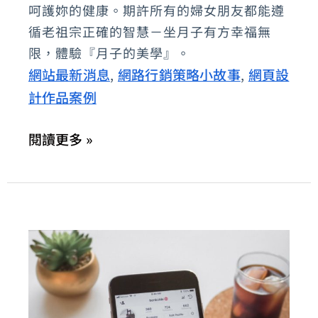
寶
呵護妳的健康。期許所有的婦女朋友都能遵
品
循老祖宗正確的智慧－坐月子有方幸福無
限，體驗『月子的美學』。
牌
網站最新消息
網路行銷策略小故事
網頁設
,
,
專
計作品案例
賣
店
閱讀更多 »
規
劃
建
置、
電
子
商
務