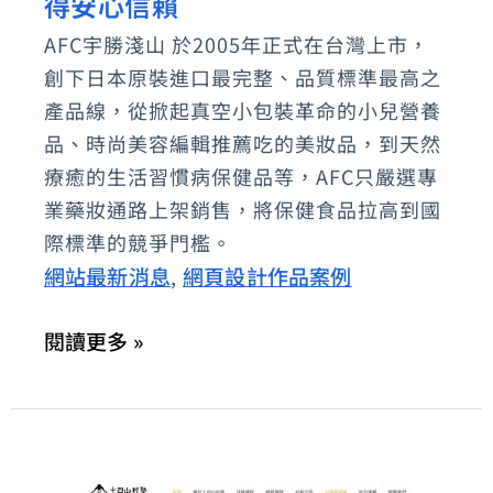
勝
得安心信賴
淺
AFC宇勝淺山 於2005年正式在台灣上市，
山
創下日本原裝進口最完整、品質標準最高之
專
產品線，從掀起真空小包裝革命的小兒營養
賣
品、時尚美容編輯推薦吃的美妝品，到天然
店
療癒的生活習慣病保健品等，AFC只嚴選專
業藥妝通路上架銷售，將保健食品拉高到國
網
際標準的競爭門檻。
頁
網站最新消息
網頁設計作品案例
,
設
計：
閱讀更多 »
日
本
原
裝