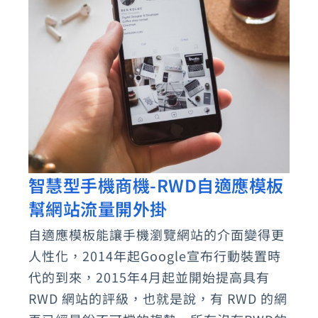
網
站
設
計。
智慧型手機商機-RWD自適應模板
智
幫網站流量開外掛
慧
型
自適應模板能讓手機瀏覽網站的介面變得更
手
人性化，2014年起Google宣布行動裝置時
機
代的到來，2015年4月起並開始提高具有
商
RWD 網站的評級，也就是說，有 RWD 的網