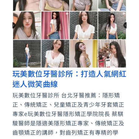
美
打
卡
推
薦
名
店
玩美數位牙醫診所：打造人氣網紅
玩
迷人微笑曲線
美
數
玩美數位牙醫診所 台北牙醫推薦：隱形矯
位
正、傳統矯正、兒童矯正及青少年牙套矯正
牙
專家e玩美數位牙醫隱形矯正學院院長 蔡騏
醫
駿醫師是隱適美隱形矯正專家、傳統矯正及
齒顎矯正的講師，對齒列矯正有專精的學
診