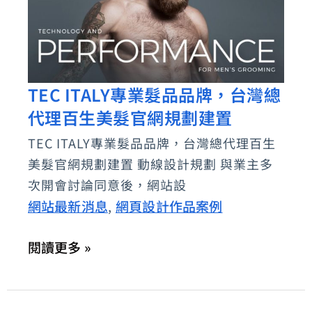
掛
TEC ITALY專業髮品品牌，台灣總
TEC
代理百生美髮官網規劃建置
ITALY
專
TEC ITALY專業髮品品牌，台灣總代理百生
業
美髮官網規劃建置 動線設計規劃 與業主多
髮
次開會討論同意後，網站設
品
網站最新消息
網頁設計作品案例
,
品
閱讀更多 »
牌，
台
灣