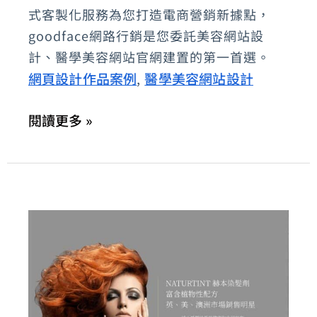
式客製化服務為您打造電商營銷新據點，
學
goodface網路行銷是您委託美容網站設
美
計、醫學美容網站官網建置的第一首選。
容
網頁設計作品案例
醫學美容網站設計
,
網
站
閱讀更多 »
設
計、
品
牌
專
賣
店
規
劃