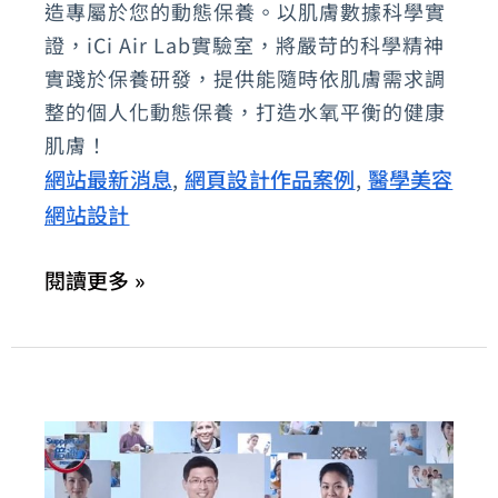
肌
造專屬於您的動態保養。以肌膚數據科學實
證，iCi Air Lab實驗室，將嚴苛的科學精神
–
實踐於保養研發，提供能隨時依肌膚需求調
專
整的個人化動態保養，打造水氧平衡的健康
屬
肌膚！
於
網站最新消息
網頁設計作品案例
醫學美容
,
,
您
網站設計
的
智
閱讀更多 »
慧
美
容
管
家