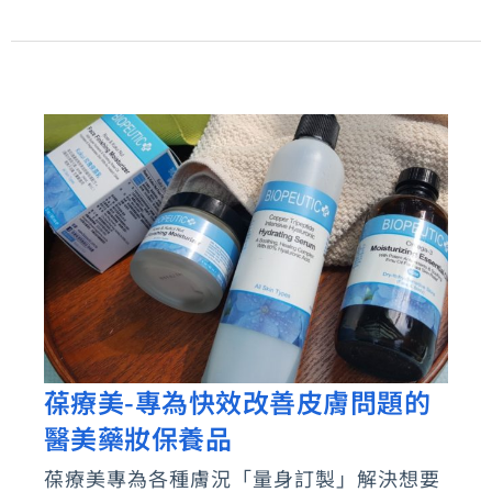
的
高
度
保
濕
修
護
效
果
葆療美-專為快效改善皮膚問題的
葆
醫美藥妝保養品
療
美-
葆療美專為各種膚況「量身訂製」解決想要