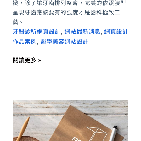
識，除了讓牙齒排列整齊，完美的依照臉型
所：
呈現牙齒應該要有的弧度才是齒科極致工
打
藝。
造
牙醫診所網頁設計
網站最新消息
網頁設計
,
,
人
作品案例
醫學美容網站設計
,
氣
網
閱讀更多 »
紅
迷
人
微
笑
曲
線