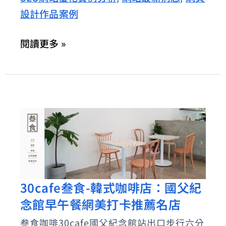
設計作品案例
位
醫
閱讀更多 »
護
專
業
肯
定，
癌
友
一
致
30cafe叁食-韓式咖啡店：國父紀
30cafe
微
念館早午餐網美打卡推薦名店
叁
笑
食-
叁食咖啡30cafe國父紀念館站出口步行六分
推