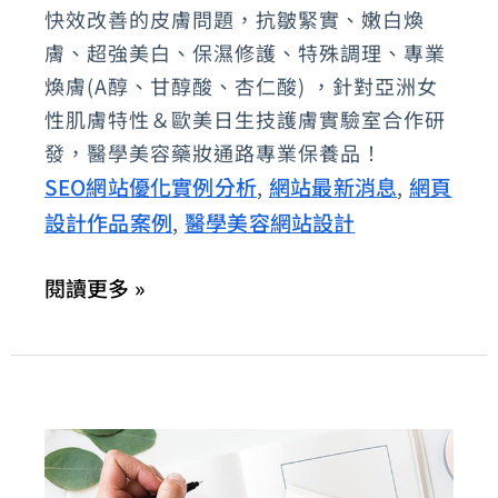
專
快效改善的皮膚問題，抗皺緊實、嫩白煥
為
膚、超強美白、保濕修護、特殊調理、專業
快
煥膚(A醇、甘醇酸、杏仁酸) ，針對亞洲女
性肌膚特性＆歐美日生技護膚實驗室合作研
效
發，醫學美容藥妝通路專業保養品！
改
SEO網站優化實例分析
網站最新消息
網頁
,
,
善
設計作品案例
醫學美容網站設計
,
皮
膚
閱讀更多 »
問
題
的
醫
美
藥