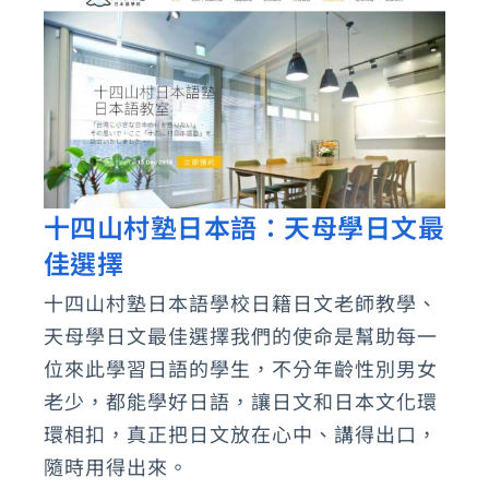
進
口
保
健
食
品，
藥
十四山村塾日本語：天母學日文最
十
師
佳選擇
四
推
山
十四山村塾日本語學校日籍日文老師教學、
薦
村
天母學日文最佳選擇我們的使命是幫助每一
值
塾
位來此學習日語的學生，不分年齡性別男女
得
日
老少，都能學好日語，讓日文和日本文化環
安
環相扣，真正把日文放在心中、講得出口，
本
心
隨時用得出來。
語：