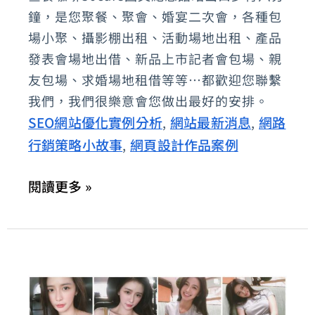
韓
鐘，是您聚餐、聚會、婚宴二次會，各種包
薦
式
場小聚、攝影棚出租、活動場地出租、產品
咖
發表會場地出借、新品上市記者會包場、親
友包場、求婚場地租借等等…都歡迎您聯繫
啡
我們，我們很樂意會您做出最好的安排。
店：
SEO網站優化實例分析
網站最新消息
網路
,
,
國
行銷策略小故事
網頁設計作品案例
,
父
紀
閱讀更多 »
念
館
早
午
餐
網