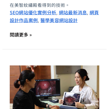
在美智紋繡殿看得到的技術。
師
SEO網站優化實例分析
網站最新消息
網頁
,
,
–
設計作品案例
醫學美容網站設計
,
美
智
閱讀更多 »
紋
繡
殿