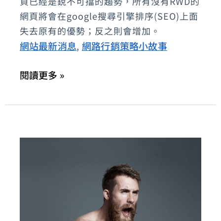
頁已經是銳不可擋的趨勢，所有沒有RWD的
機-
網頁將會在google搜尋引擎排序(SEO)上面
RWD
失去原有的優勢；反之則會增加。
自
網站最新消息
網路行銷策略小故事
,
適
應
閱讀更多 »
模
板
幫
網
站
流
量
開
外