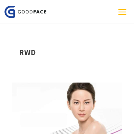
跳
至
主
要
內
RWD
容