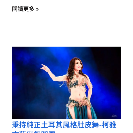
網
閱讀更多 »
頁
設
計
秉持純正土耳其風格肚皮舞-柯雅
秉