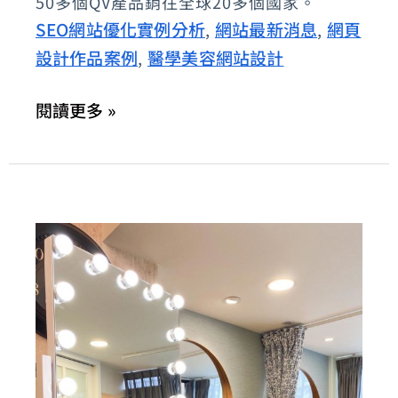
50多個QV產品銷往全球20多個國家。
皮
SEO網站優化實例分析
網站最新消息
網頁
,
,
膚
設計作品案例
醫學美容網站設計
,
科
NO.1
閱讀更多 »
肌
膚
修
護
第
一
品
牌