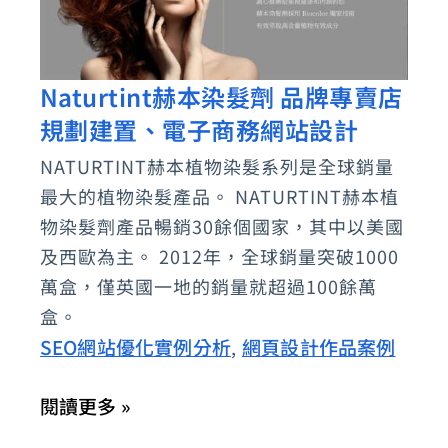
建
置
Naturtint赫本染髮劑 品牌專賣店
Naturtint
規劃建置、電子商務網站設計
赫
本
NATURTINT赫本植物染髮系列是全球銷量
染
最大的植物染髮產品。 NATURTINT赫本植
髮
物染髮劑產品暢銷30餘個國家，其中以美國
劑
及西歐為主。 2012年，全球銷量突破1000
萬盒，僅英國一地的銷量就超過100餘萬
品
盒。
牌
SEO網站優化實例分析
網頁設計作品案例
,
專
賣
閱讀更多 »
店
規