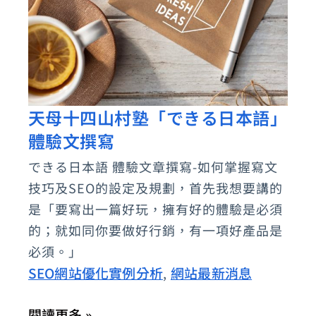
天母十四山村塾「できる日本語」
天
體驗文撰寫
母
十
できる日本語 體驗文章撰寫-如何掌握寫文
四
技巧及SEO的設定及規劃，首先我想要講的
山
是「要寫出一篇好玩，擁有好的體驗是必須
村
的；就如同你要做好行銷，有一項好產品是
必須。」
塾
SEO網站優化實例分析
網站最新消息
,
「で
き
閱讀更多 »