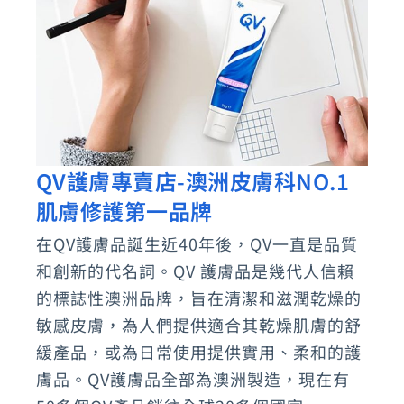
妝
保
養
品
QV護膚專賣店-澳洲皮膚科NO.1
QV
肌膚修護第一品牌
護
膚
在QV護膚品誕生近40年後，QV一直是品質
專
和創新的代名詞。QV 護膚品是幾代人信賴
賣
的標誌性澳洲品牌，旨在清潔和滋潤乾燥的
店-
敏感皮膚，為人們提供適合其乾燥肌膚的舒
緩產品，或為日常使用提供實用、柔和的護
澳
膚品。QV護膚品全部為澳洲製造，現在有
洲