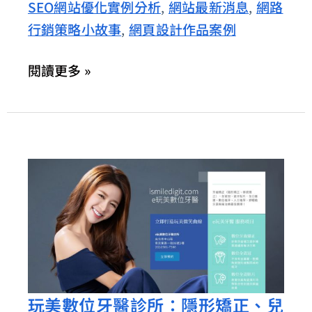
信
SEO網站優化實例分析
網站最新消息
網路
,
,
天
賴
行銷策略小故事
網頁設計作品案例
,
母
學
閱讀更多 »
日
文
最
佳
選
擇
玩美數位牙醫診所：隱形矯正、兒
玩