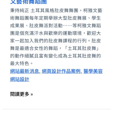
文藝術舞蹈團
持
純
秉持純正 土耳其風格肚皮舞舞團，柯雅文藝
正
術舞蹈團每年定期舉辦大型肚皮舞展、學生
土
成果展、肚皮舞派對活動……等柯雅文舞蹈
耳
團是個充滿汗水與歡樂的運動環境，歡迎大
家一起加入我們的肚皮舞課程的行列。肚皮
其
舞是最適合女性的舞蹈，「土耳其肚皮舞」
風
的動作細膩且富有變化成為土耳其肚皮舞的
格
最大特色。
肚
網站最新消息
網頁設計作品案例
醫學美容
,
,
皮
網站設計
舞-
柯
閱讀更多 »
雅
文