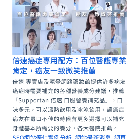
倍速癌症專用配方：百位醫護專業
倍
肯定，癌友一致微笑推薦
速
癌
倍速 專賣店及麗登網路藥妝館提供許多病友
症
癌症時需要補充的各種營養成分建議，推薦
專
「Supportan 倍速 口服營養補充品」，口
用
味多元，可以溫熱飲用及冰涼飲用，讓癌症
病友在胃口不佳的時候有更多選擇可以補充
配
身體基本所需要的養分，各大醫院推薦。
方：
SEO網站優化實例分析
網站最新消息
網頁
,
,
百