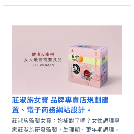
劃
建
置、
電
子
商
務
網
站
設
莊淑旂女寶 品牌專賣店規劃建
莊
計
置、電子商務網站設計。
淑
旂
莊淑旂監製女寶：妳補對了嗎？女性調理專
女
家莊淑旂研發監製，生理期、更年期調理，