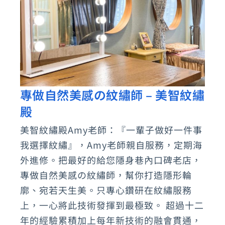
專做自然美感の紋繡師 – 美智紋繡
專
殿
做
自
美智紋繡殿Amy老師：『一輩子做好一件事
然
我選擇紋繡』，Amy老師親自服務，定期海
美
外進修。把最好的給您隱身巷內口碑老店，
感
專做自然美感の紋繡師，幫你打造隱形輪
廓、宛若天生美。只專心鑽研在紋繡服務
の
上，一心將此技術發揮到最極致。 超過十二
紋
年的經驗累積加上每年新技術的融會貫通，
繡