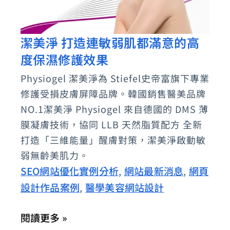
潔美淨 打造連敏弱肌都滿意的高
潔
度保濕修護效果
美
淨
Physiogel 潔美淨為 Stiefel史帝富旗下專業
打
修護受損皮膚屏障品牌。韓國銷售醫美品牌
造
NO.1潔美淨 Physiogel 來自德國的 DMS 薄
連
膜凝膚技術，協同 LLB 天然脂質配方 全新
打造「三維能量」醒膚對策，潔美淨啟動敏
敏
弱無齡美肌力。
弱
SEO網站優化實例分析
網站最新消息
網頁
,
,
肌
設計作品案例
醫學美容網站設計
,
都
滿
閱讀更多 »
意