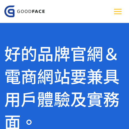
跳
至
主
要
內
好的品牌官網＆
容
電商網站要兼具
用戶體驗及實務
面。