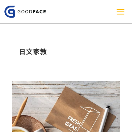
跳
至
主
要
內
日文家教
容