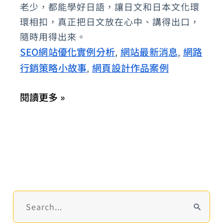
日
老少，都能學好日語，讓日文和日本文化環
環相扣，真正把日文放在心中、講得出口，
本
隨時用得出來。
語：
SEO網站優化實例分析
網站最新消息
網路
,
,
天
行銷策略小故事
網頁設計作品案例
,
母
學
閱讀更多 »
日
文
最
佳
選
擇
搜
尋