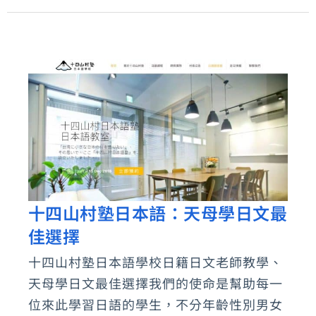
本
語」
體
驗
文
撰
寫
十四山村塾日本語：天母學日文最
十
佳選擇
四
山
十四山村塾日本語學校日籍日文老師教學、
村
天母學日文最佳選擇我們的使命是幫助每一
塾
位來此學習日語的學生，不分年齡性別男女