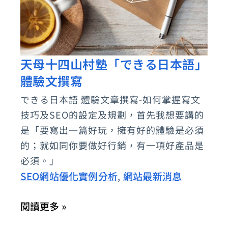
天母十四山村塾「できる日本語」
天
體驗文撰寫
母
十
できる日本語 體驗文章撰寫-如何掌握寫文
四
技巧及SEO的設定及規劃，首先我想要講的
山
是「要寫出一篇好玩，擁有好的體驗是必須
村
的；就如同你要做好行銷，有一項好產品是
必須。」
塾
SEO網站優化實例分析
網站最新消息
,
「で
き
閱讀更多 »
る
日