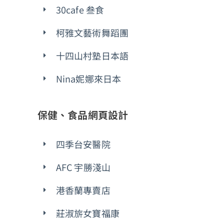
30cafe 叁食
柯雅文藝術舞蹈團
十四山村塾日本語
Nina妮娜來日本
保健、食品網頁設計
四季台安醫院
AFC 宇勝淺山
港香蘭專賣店
莊淑旂女寶福康