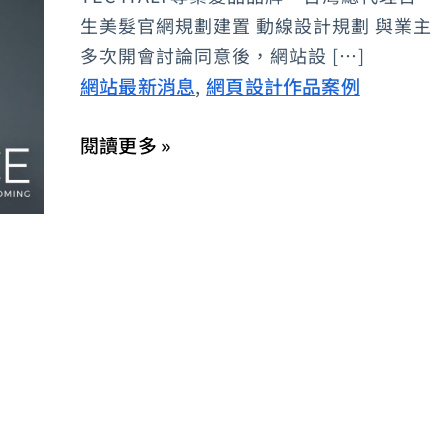
業
生美髮官網規劃建置 動線設計規劃 與業主
髮
多次開會討論同意後，網站設 […]
品
網站最新消息
網頁設計作品案例
,
品
閱讀更多 »
牌，
台
灣
總
代
理
百
生
美
髮