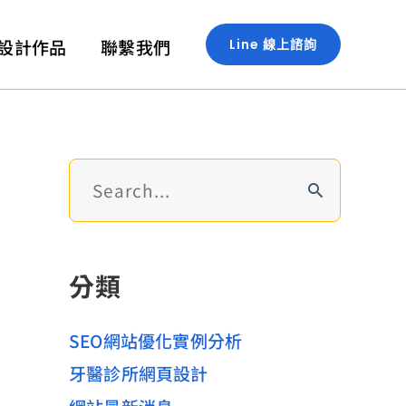
設計作品
聯繫我們
Line 線上諮詢
搜
尋
關
鍵
分類
字
:
SEO網站優化實例分析
牙醫診所網頁設計