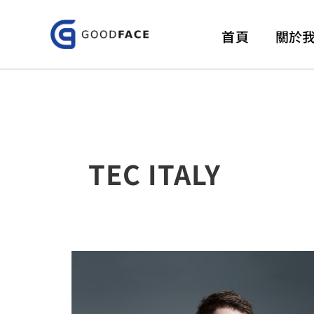
跳
至
首頁
關於
主
要
內
容
TEC ITALY