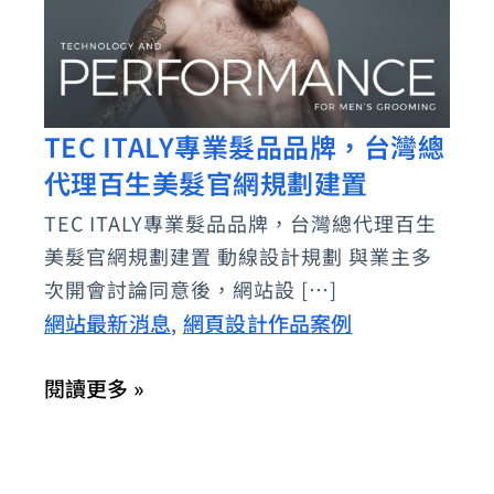
TEC ITALY專業髮品品牌，台灣總
TEC
代理百生美髮官網規劃建置
ITALY
專
TEC ITALY專業髮品品牌，台灣總代理百生
業
美髮官網規劃建置 動線設計規劃 與業主多
髮
次開會討論同意後，網站設 […]
品
網站最新消息
網頁設計作品案例
,
品
閱讀更多 »
牌，
台
灣