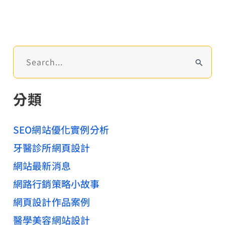
總
代
理
百
搜
生
尋
美
關
分類
髮
鍵
字
官
:
SEO網站優化實例分析
網
規
牙醫診所網頁設計
劃
網站最新消息
建
網路行銷策略小故事
置
網頁設計作品案例
醫學美容網站設計