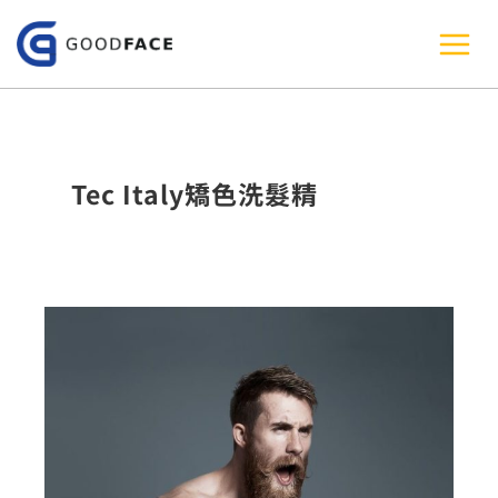
跳
至
主
要
內
Tec Italy矯色洗髮精
容