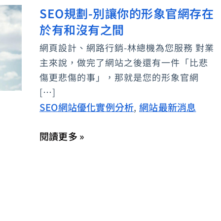
SEO規劃-別讓你的形象官網存在
SEO
於有和沒有之間
規
劃-
網頁設計、網路行銷-林總機為您服務 對業
別
主來說，做完了網站之後還有一件「比悲
讓
傷更悲傷的事」，那就是您的形象官網
你
[…]
SEO網站優化實例分析
網站最新消息
的
,
形
閱讀更多 »
象
官
網
存
在
於