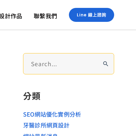
設計作品
聯繫我們
Line 線上諮詢
搜
尋
關
鍵
分類
字
:
SEO網站優化實例分析
牙醫診所網頁設計