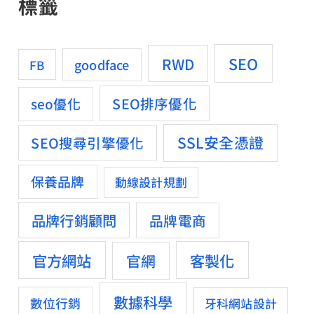
標籤
SEO
RWD
goodface
FB
SEO排序優化
seo優化
SSL安全憑證
SEO搜尋引擎優化
保養品牌
動線設計規劃
品牌行銷顧問
品牌電商
官方網站
客製化
官網
數據科學
數位行銷
牙科網站設計