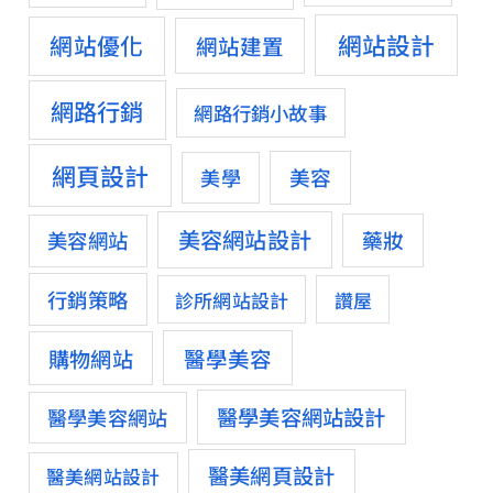
網站設計
網站優化
網站建置
網路行銷
網路行銷小故事
網頁設計
美容
美學
美容網站設計
藥妝
美容網站
行銷策略
診所網站設計
讚屋
醫學美容
購物網站
醫學美容網站設計
醫學美容網站
醫美網頁設計
醫美網站設計