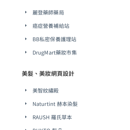
麗登藥師藥局
癌症營養補給站
BB私密保養護理站
DrugMart藥妝市集
美髮、美妝網頁設計
美智紋繡殿
Naturtint 赫本染髮
RAUSH 羅氏草本