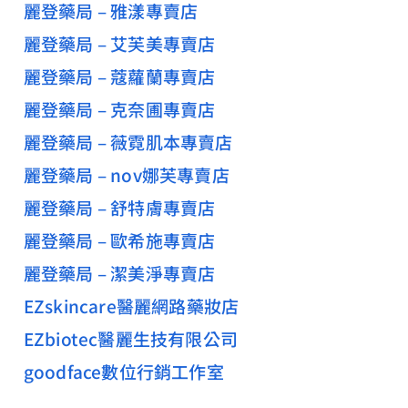
麗登藥局 – 雅漾專賣店
麗登藥局 – 艾芙美專賣店
麗登藥局 – 蔻蘿蘭專賣店
麗登藥局 – 克奈圃專賣店
麗登藥局 – 薇霓肌本專賣店
麗登藥局 – nov娜芙專賣店
麗登藥局 – 舒特膚專賣店
麗登藥局 – 歐希施專賣店
麗登藥局 – 潔美淨專賣店
EZskincare醫麗網路藥妝店
EZbiotec醫麗生技有限公司
goodface數位行銷工作室