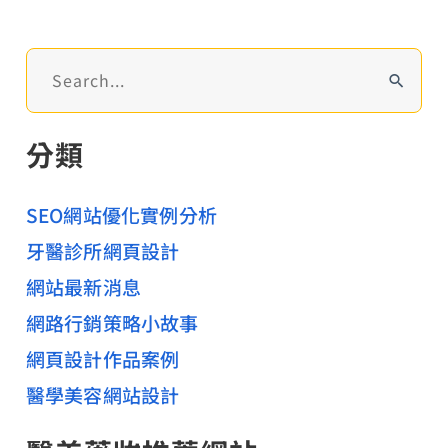
驟
搜
尋
關
分類
鍵
字
:
SEO網站優化實例分析
牙醫診所網頁設計
網站最新消息
網路行銷策略小故事
網頁設計作品案例
醫學美容網站設計