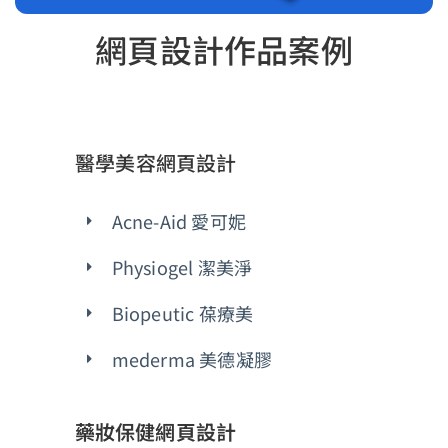
網頁設計作品案例
醫學美容網頁設計
Acne-Aid 愛可妮
Physiogel 潔美淨
Biopeutic 葆療美
mederma 美德凝膠
藥妝保健網頁設計