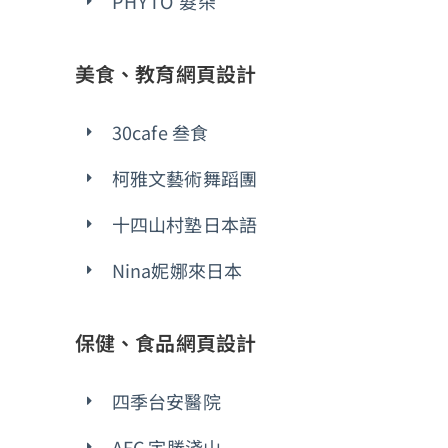
PHYTO 髮朵
美食、教育網頁設計
30cafe 叁食
柯雅文藝術舞蹈團
十四山村塾日本語
Nina妮娜來日本
保健、食品網頁設計
四季台安醫院
AFC 宇勝淺山