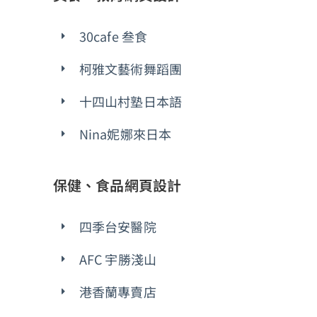
30cafe 叁食
柯雅文藝術舞蹈團
十四山村塾日本語
Nina妮娜來日本
保健、食品網頁設計
四季台安醫院
AFC 宇勝淺山
港香蘭專賣店