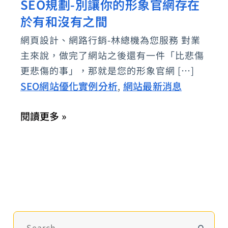
SEO規劃-別讓你的形象官網存在
SEO
於有和沒有之間
規
劃-
網頁設計、網路行銷-林總機為您服務 對業
別
主來說，做完了網站之後還有一件「比悲傷
讓
更悲傷的事」，那就是您的形象官網 […]
你
SEO網站優化實例分析
網站最新消息
,
的
閱讀更多 »
形
象
官
網
存
在
於
搜