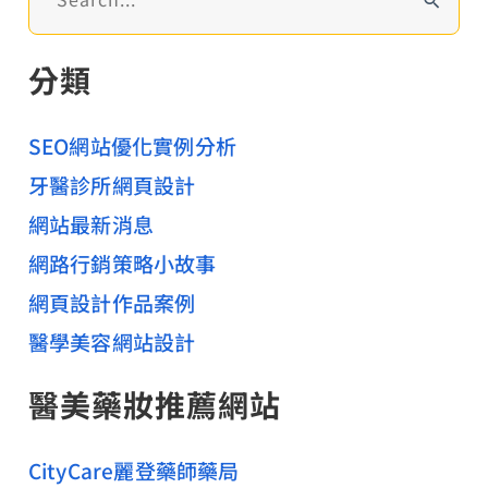
有
尋
和
關
分類
沒
鍵
字
有
:
SEO網站優化實例分析
之
間
牙醫診所網頁設計
網站最新消息
網路行銷策略小故事
網頁設計作品案例
醫學美容網站設計
醫美藥妝推薦網站
CityCare麗登藥師藥局