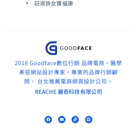
莊淑旂女寶福康
2018 Goodface數位行銷 品牌電商、醫學
美容網站設計專家，專業的品牌行銷顧
問、 台北推薦電商網頁設計公司。
REACHE 麗奇科技有限公司
F
E
L
L
a
n
i
i
c
v
n
n
e
e
k
e
b
l
o
o