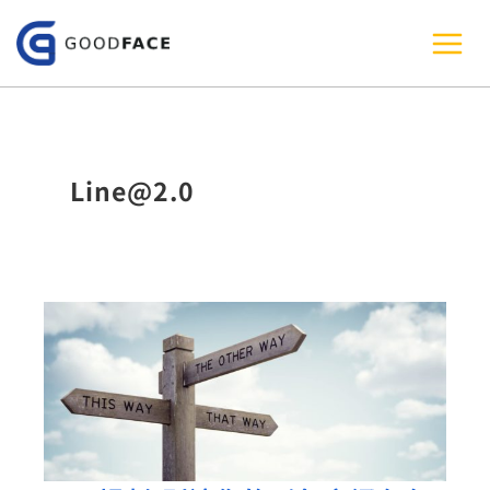
跳
至
主
要
內
Line@2.0
容