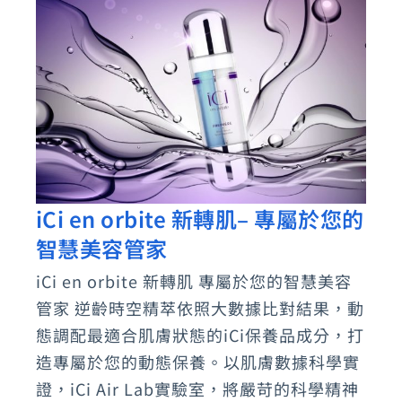
iCi en orbite 新轉肌– 專屬於您的
iCi
智慧美容管家
en
orbite
iCi en orbite 新轉肌 專屬於您的智慧美容
新
管家 逆齡時空精萃依照大數據比對結果，動
轉
態調配最適合肌膚狀態的iCi保養品成分，打
肌
造專屬於您的動態保養。以肌膚數據科學實
證，iCi Air Lab實驗室，將嚴苛的科學精神
–