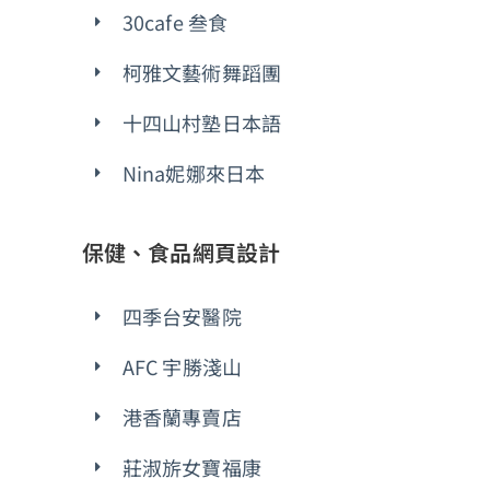
30cafe 叁食
柯雅文藝術舞蹈團
十四山村塾日本語
Nina妮娜來日本
保健、食品網頁設計
四季台安醫院
AFC 宇勝淺山
港香蘭專賣店
莊淑旂女寶福康