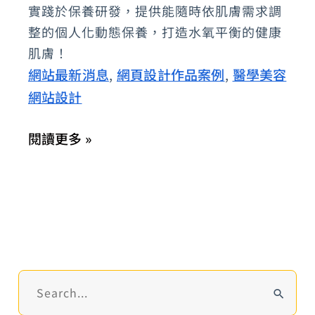
實踐於保養研發，提供能隨時依肌膚需求調
專
整的個人化動態保養，打造水氧平衡的健康
屬
肌膚！
於
網站最新消息
網頁設計作品案例
醫學美容
,
,
您
網站設計
的
智
閱讀更多 »
慧
美
容
管
家
搜
尋