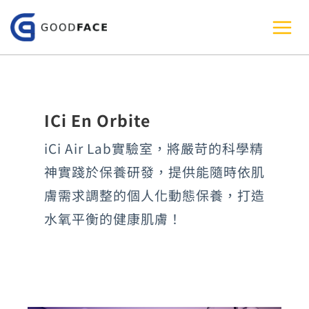
跳
至
主
要
內
ICi En Orbite
容
iCi Air Lab實驗室，將嚴苛的科學精
神實踐於保養研發，提供能隨時依肌
膚需求調整的個人化動態保養，打造
水氧平衡的健康肌膚！