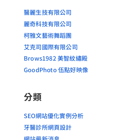
醫麗生技有限公司
麗奇科技有限公司
柯雅文藝術舞蹈團
艾克司國際有限公司
Brows1982 美智紋繡殿
GoodPhoto 伍點好映像
分類
SEO網站優化實例分析
牙醫診所網頁設計
網站最新消息