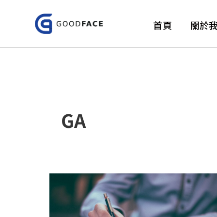
跳
至
首頁
關於
主
要
內
容
GA