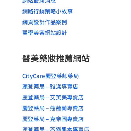
網站最新消息
網路行銷策略小故事
網頁設計作品案例
醫學美容網站設計
醫美藥妝推薦網站
CityCare麗登藥師藥局
麗登藥局 – 雅漾專賣店
麗登藥局 – 艾芙美專賣店
麗登藥局 – 蔻蘿蘭專賣店
麗登藥局 – 克奈圃專賣店
麗登藥局 – 薇霓肌本專賣店