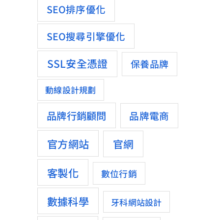
SEO排序優化
SEO搜尋引擎優化
SSL安全憑證
保養品牌
動線設計規劃
品牌行銷顧問
品牌電商
官方網站
官網
客製化
數位行銷
數據科學
牙科網站設計