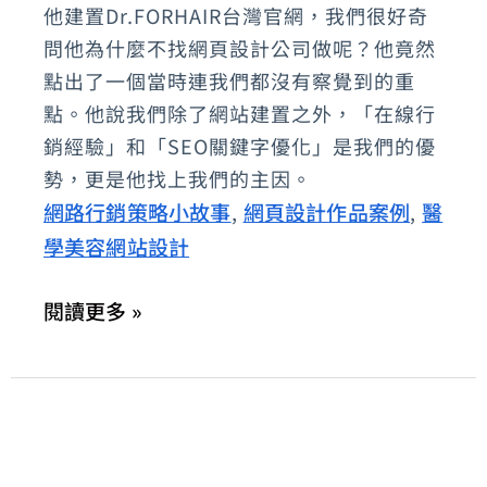
他建置Dr.FORHAIR台灣官網，我們很好奇
案
問他為什麼不找網頁設計公司做呢？他竟然
例
點出了一個當時連我們都沒有察覺到的重
分
點。他說我們除了網站建置之外，「在線行
享-
銷經驗」和「SEO關鍵字優化」是我們的優
年
勢，更是他找上我們的主因。
銷
網路行銷策略小故事
網頁設計作品案例
醫
,
,
800
學美容網站設計
萬
瓶
閱讀更多 »
韓
系
髮
品
Dr.FORHAIR