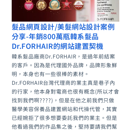
髮品網頁設計/美髮網站設計案例
髮
分享-年銷800萬瓶韓系髮品
品
網
Dr.FORHAIR的網站建置契機
頁
韓系髮品廠商Dr.FORHAIR，是過年前結案
設
的客戶。因為是代理國外品牌，品牌形象鮮
計/
明，本身也有一些很棒的素材。
美
Dr.FORHAIR台灣代理商的業主真是巷子內
髮
的行家，他本身對電商也很有概念(所以才會
找到我們啊????)，但是在他之前我們只做
網
醫學美容保養品建置網站和代操代管，其實
站
已經婉拒了很多想要委託我們的業主。但是
設
他看過我們的作品集之後，堅持要請我們幫
計