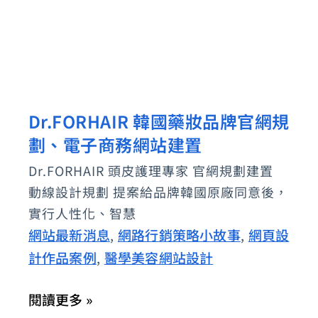
的
網
站
建
置
Dr.FORHAIR 韓國藥妝品牌官網規
Dr.FORHAIR
契
劃、電子商務網站建置
韓
機
國
Dr.FORHAIR 頭皮護理專家 官網規劃建置
藥
動線設計規劃 提案給品牌韓國原廠同意後，
妝
實行人性化、智慧
品
網站最新消息
網路行銷策略小故事
網頁設
,
,
牌
計作品案例
醫學美容網站設計
,
官
閱讀更多 »
網