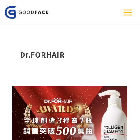
跳
至
主
要
內
Dr.FORHAIR
容