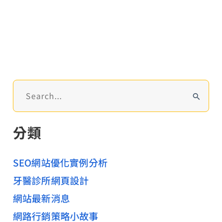
規
劃、
電
子
商
務
搜
網
尋
站
關
分類
建
鍵
字
置
:
SEO網站優化實例分析
牙醫診所網頁設計
網站最新消息
網路行銷策略小故事