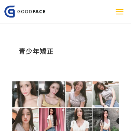
跳
至
主
要
內
青少年矯正
容