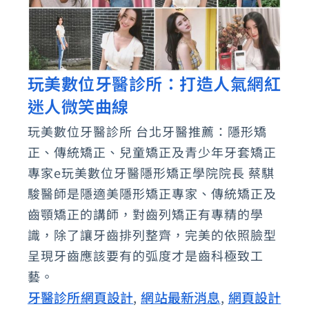
玩美數位牙醫診所：打造人氣網紅
玩
迷人微笑曲線
美
數
玩美數位牙醫診所 台北牙醫推薦：隱形矯
位
正、傳統矯正、兒童矯正及青少年牙套矯正
牙
專家e玩美數位牙醫隱形矯正學院院長 蔡騏
醫
駿醫師是隱適美隱形矯正專家、傳統矯正及
齒顎矯正的講師，對齒列矯正有專精的學
診
識，除了讓牙齒排列整齊，完美的依照臉型
所：
呈現牙齒應該要有的弧度才是齒科極致工
打
藝。
造
牙醫診所網頁設計
網站最新消息
網頁設計
,
,
人