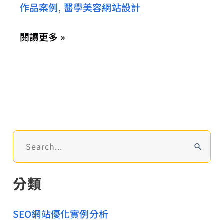
作品案例
醫學美容網站設計
,
氣
網
閱讀更多 »
紅
迷
人
微
笑
曲
線
搜
尋
關
分類
鍵
字
:
SEO網站優化實例分析