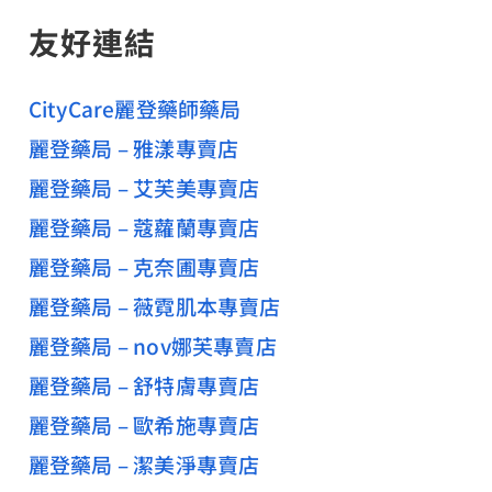
友好連結
CityCare麗登藥師藥局
麗登藥局 – 雅漾專賣店
麗登藥局 – 艾芙美專賣店
麗登藥局 – 蔻蘿蘭專賣店
麗登藥局 – 克奈圃專賣店
麗登藥局 – 薇霓肌本專賣店
麗登藥局 – nov娜芙專賣店
麗登藥局 – 舒特膚專賣店
麗登藥局 – 歐希施專賣店
麗登藥局 – 潔美淨專賣店