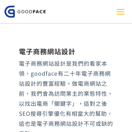
跳
至
主
要
內
電子商務網站設計
容
電子商務網站設計是我們的看家本
領，goodface有二十年電子商務網
站設計的豐富經驗。做電商網站之
前，我們會為訪問業主的業態特性，
以找出電商「關鍵字」，這對之後
SEO搜尋引擎優化有相當大的幫助，
這也是電子商務網站設計不可或缺的