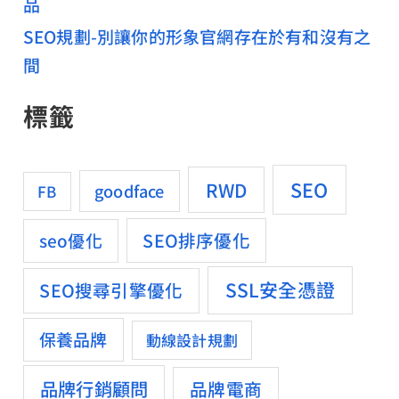
品
SEO規劃-別讓你的形象官網存在於有和沒有之
間
標籤
SEO
RWD
goodface
FB
SEO排序優化
seo優化
SSL安全憑證
SEO搜尋引擎優化
保養品牌
動線設計規劃
品牌行銷顧問
品牌電商