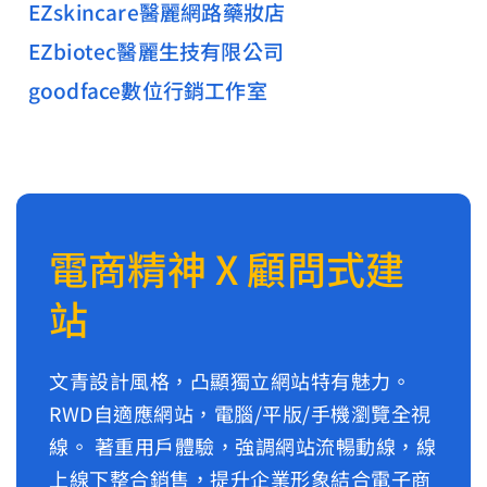
EZskincare醫麗網路藥妝店
EZbiotec醫麗生技有限公司
goodface數位行銷工作室
電商精神 X 顧問式建
站
文青設計風格，凸顯獨立網站特有魅力。
RWD自適應網站，電腦/平版/手機瀏覽全視
線。 著重用戶體驗，強調網站流暢動線，線
上線下整合銷售，提升企業形象結合電子商