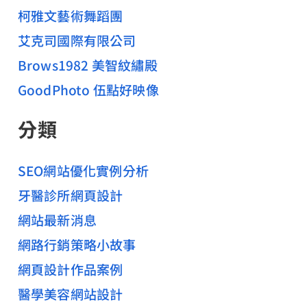
柯雅文藝術舞蹈團
艾克司國際有限公司
Brows1982 美智紋繡殿
GoodPhoto 伍點好映像
分類
SEO網站優化實例分析
牙醫診所網頁設計
網站最新消息
網路行銷策略小故事
網頁設計作品案例
醫學美容網站設計