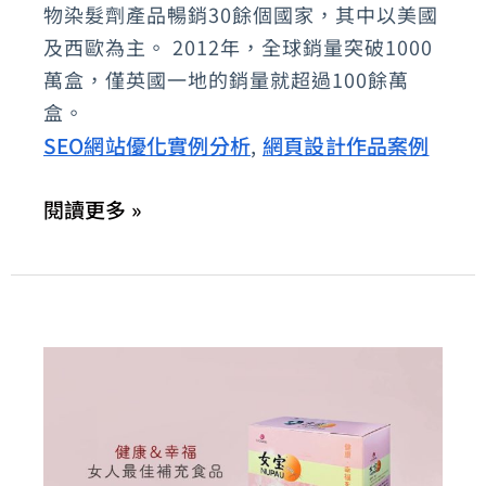
髮
物染髮劑產品暢銷30餘個國家，其中以美國
劑
及西歐為主。 2012年，全球銷量突破1000
萬盒，僅英國一地的銷量就超過100餘萬
品
盒。
牌
SEO網站優化實例分析
網頁設計作品案例
,
專
賣
閱讀更多 »
店
規
劃
建
置、
電
子
商