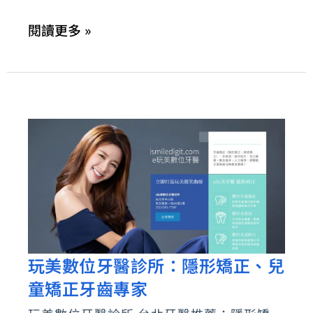
網
閱讀更多 »
紅
迷
人
微
笑
曲
線
玩美數位牙醫診所：隱形矯正、兒
玩
童矯正牙齒專家
美
數