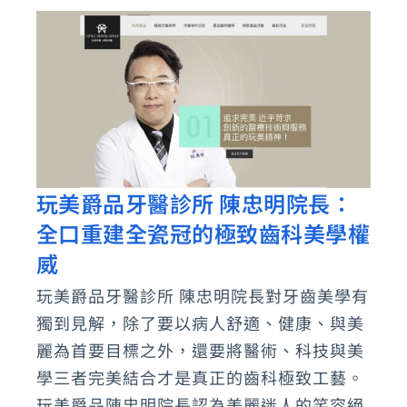
齒
專
家
玩美爵品牙醫診所 陳忠明院長：
玩
全口重建全瓷冠的極致齒科美學權
美
爵
威
品
玩美爵品牙醫診所 陳忠明院長對牙齒美學有
牙
獨到見解，除了要以病人舒適、健康、與美
醫
麗為首要目標之外，還要將醫術、科技與美
診
學三者完美結合才是真正的齒科極致工藝。
所
玩美爵品陳忠明院長認為美麗迷人的笑容絕