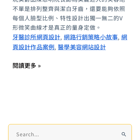
不單是排列整齊與潔白牙齒，還要能夠依照
陳
每個人臉型比例、特性設計出獨一無二的V
忠
形微笑曲線才是真正的量身定做。
明
牙醫診所網頁設計
網路行銷策略小故事
網
,
,
院
頁設計作品案例
醫學美容網站設計
,
長：
全
閱讀更多 »
口
重
建
全
瓷
冠
的
搜
極