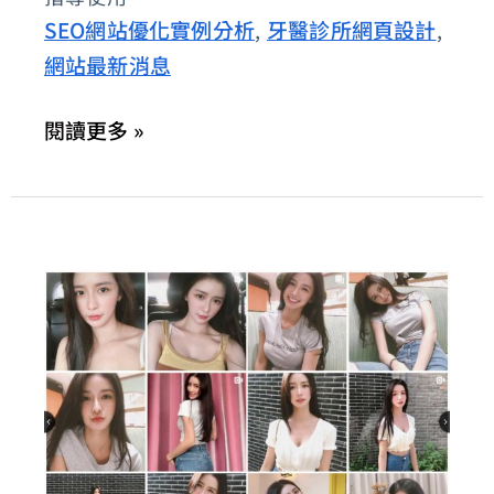
隱
SEO網站優化實例分析
牙醫診所網頁設計
,
,
形
網站最新消息
矯
正
閱讀更多 »
品
牌
推
薦