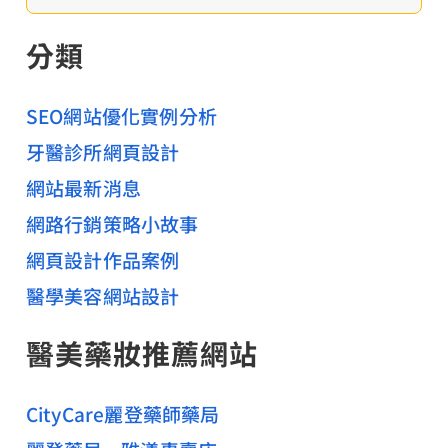
尋
關
致
分類
鍵
齒
字
科
:
SEO網站優化實例分析
美
牙醫診所網頁設計
學
網站最新消息
權
威
網路行銷策略小故事
網頁設計作品案例
醫學美容網站設計
醫美藥妝推薦網站
CityCare麗登藥師藥局