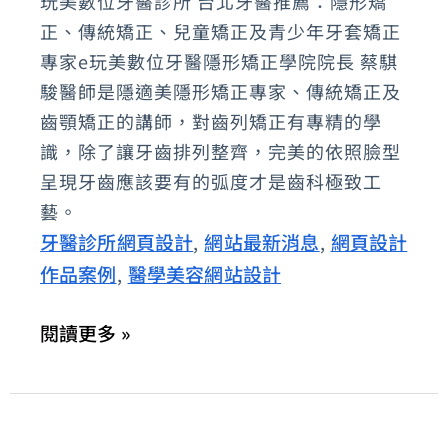
玩美數位牙醫診所 台北牙醫推薦：隱形矯
位
正、傳統矯正、兒童矯正及青少年牙套矯正
牙
專家e玩美數位牙醫隱形矯正學院院長 蔡騏
醫
駿醫師是隱適美隱形矯正專家、傳統矯正及
齒顎矯正的講師，對齒列矯正有專精的學
診
識，除了讓牙齒排列整齊，完美的依照臉型
所：
呈現牙齒應該要有的弧度才是齒科極致工
隱
藝。
形
牙醫診所網頁設計
網站最新消息
網頁設計
,
,
矯
作品案例
醫學美容網站設計
,
正、
兒
閱讀更多 »
童
矯
正
牙