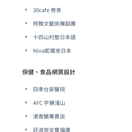
30cafe 叁食
柯雅文藝術舞蹈團
十四山村塾日本語
Nina妮娜來日本
保健、食品網頁設計
四季台安醫院
AFC 宇勝淺山
港香蘭專賣店
莊淑旂女寶福康