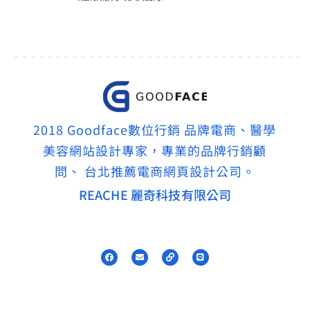
2018 Goodface數位行銷 品牌電商、醫學
美容網站設計專家，專業的品牌行銷顧
問、 台北推薦電商網頁設計公司。
REACHE 麗奇科技有限公司
F
E
L
L
a
n
i
i
c
v
n
n
e
e
k
e
b
l
o
o
o
p
k
e