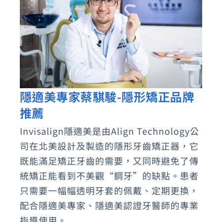
隱適美專家蔡騏駿-隱形矯正品牌
隱
推薦
適
美
Invisalign隱適美是由Align Technology公
專
司在北美設計及製造的隱形牙齒矯正器，它
家
既能滿足矯正牙齒的需要，又同時避免了傳
蔡
統矯正能看到不美觀“鋼牙”的缺點。患者
只需要一幅幅透明牙套的佩戴、定期更換，
騏
配合隱適美專家、隱適美認證牙醫師的專業
駿-
指導使用。