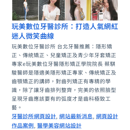
玩美數位牙醫診所：打造人氣網紅
玩
迷人微笑曲線
美
數
玩美數位牙醫診所 台北牙醫推薦：隱形矯
位
正、傳統矯正、兒童矯正及青少年牙套矯正
牙
專家e玩美數位牙醫隱形矯正學院院長 蔡騏
醫
駿醫師是隱適美隱形矯正專家、傳統矯正及
齒顎矯正的講師，對齒列矯正有專精的學
診
識，除了讓牙齒排列整齊，完美的依照臉型
所：
呈現牙齒應該要有的弧度才是齒科極致工
打
藝。
造
牙醫診所網頁設計
網站最新消息
網頁設計
,
,
人
作品案例
醫學美容網站設計
,
氣