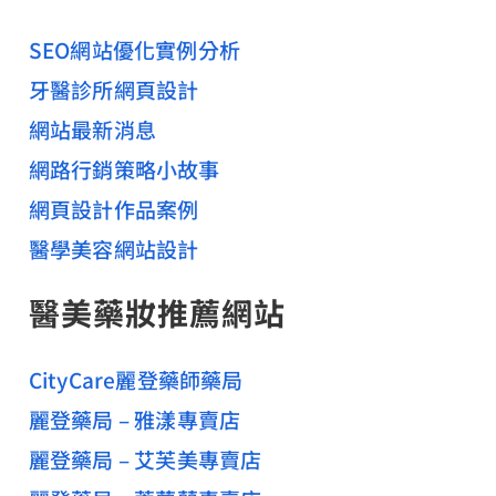
字
科
:
SEO網站優化實例分析
美
牙醫診所網頁設計
學
網站最新消息
權
威
網路行銷策略小故事
網頁設計作品案例
醫學美容網站設計
醫美藥妝推薦網站
CityCare麗登藥師藥局
麗登藥局 – 雅漾專賣店
麗登藥局 – 艾芙美專賣店