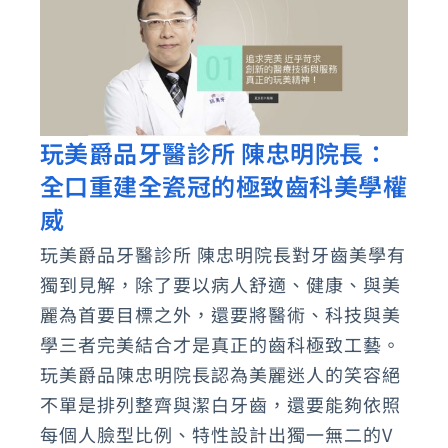
家
玩美爵品牙醫診所 陳忠明院長：
玩
全口重建全瓷冠的極致齒科美學權
美
爵
威
品
玩美爵品牙醫診所 陳忠明院長對牙齒美學有
牙
獨到見解，除了要以病人舒適、健康、與美
醫
麗為首要目標之外，還要將醫術、科技與美
診
學三者完美結合才是真正的齒科極致工藝。
所
玩美爵品陳忠明院長認為美麗迷人的笑容絕
不單是排列整齊與潔白牙齒，還要能夠依照
陳
每個人臉型比例、特性設計出獨一無二的V
忠