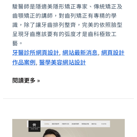
醫
駿醫師是隱適美隱形矯正專家、傳統矯正及
齒顎矯正的講師，對齒列矯正有專精的學
診
識，除了讓牙齒排列整齊，完美的依照臉型
所：
呈現牙齒應該要有的弧度才是齒科極致工
隱
藝。
形
牙醫診所網頁設計
網站最新消息
網頁設計
,
,
矯
作品案例
醫學美容網站設計
,
正、
兒
閱讀更多 »
童
矯
正
牙
齒
專