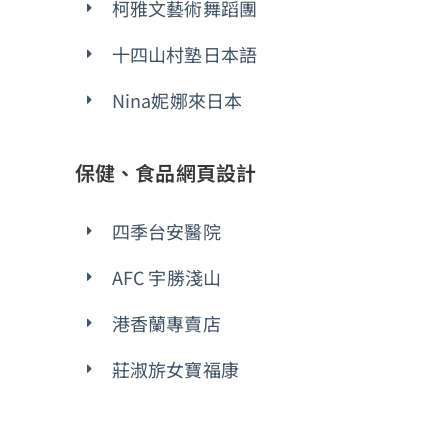
柯雅文藝術舞蹈團
十四山村塾日本語
Nina妮娜來日本
保健、食品網頁設計
四季台安醫院
AFC 宇勝淺山
港香蘭專賣店
莊淑旂女寶福康