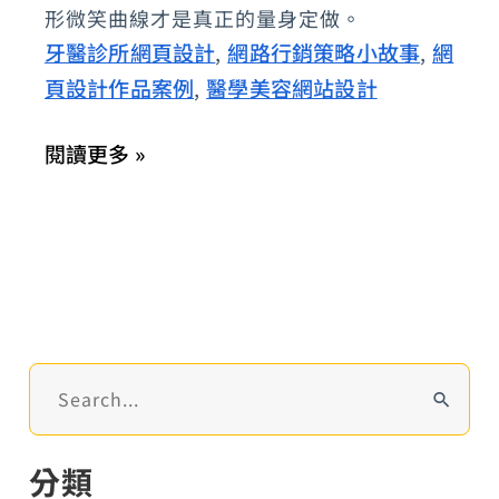
形微笑曲線才是真正的量身定做。
明
牙醫診所網頁設計
網路行銷策略小故事
網
,
,
院
頁設計作品案例
醫學美容網站設計
,
長：
全
閱讀更多 »
口
重
建
全
瓷
冠
的
搜
極
尋
關
致
分類
鍵
齒