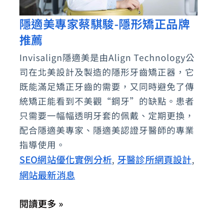
隱適美專家蔡騏駿-隱形矯正品牌
隱
推薦
適
美
Invisalign隱適美是由Align Technology公
專
司在北美設計及製造的隱形牙齒矯正器，它
家
既能滿足矯正牙齒的需要，又同時避免了傳
蔡
統矯正能看到不美觀“鋼牙”的缺點。患者
只需要一幅幅透明牙套的佩戴、定期更換，
騏
配合隱適美專家、隱適美認證牙醫師的專業
駿-
指導使用。
隱
SEO網站優化實例分析
牙醫診所網頁設計
,
,
形
網站最新消息
矯
正
閱讀更多 »
品