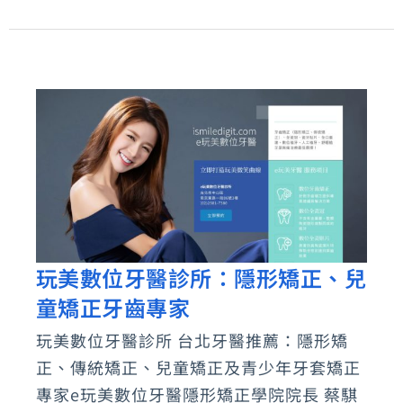
牌
推
薦
玩美數位牙醫診所：隱形矯正、兒
玩
童矯正牙齒專家
美
數
玩美數位牙醫診所 台北牙醫推薦：隱形矯
位
正、傳統矯正、兒童矯正及青少年牙套矯正
牙
專家e玩美數位牙醫隱形矯正學院院長 蔡騏