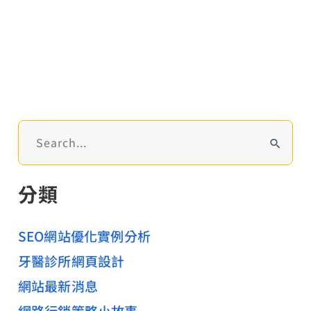
離
(
餐
飲
業
SEO
)
搜
尋
關
分類
鍵
字
:
SEO網站優化實例分析
牙醫診所網頁設計
網站最新消息
網路行銷策略小故事