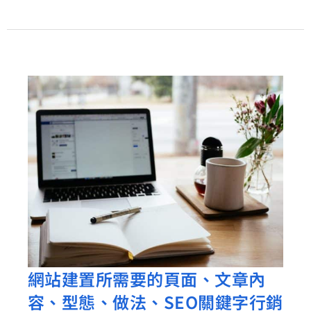
請
用
日
行
一
善
的
童
子
軍
精
神
網站建置所需要的頁面、文章內
網
經
容、型態、做法、SEO關鍵字行銷
站
營