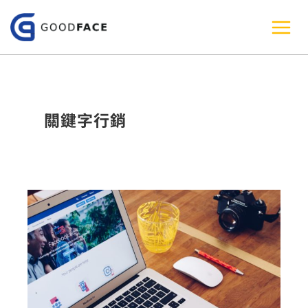
跳
至
主
要
內
關鍵字行銷
容