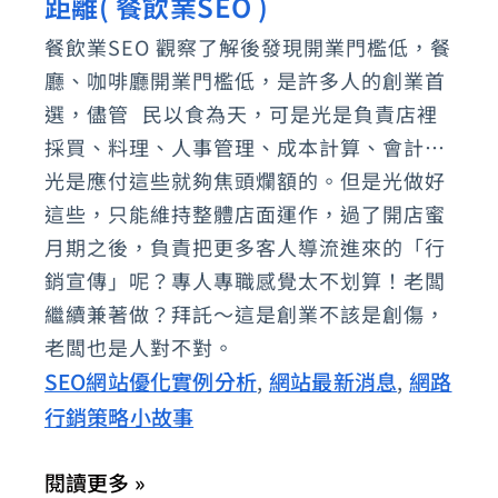
距離( 餐飲業SEO )
路
行
餐飲業SEO 觀察了解後發現開業門檻低，餐
銷
廳、咖啡廳開業門檻低，是許多人的創業首
策
選，儘管 民以食為天，可是光是負責店裡
略
採買、料理、人事管理、成本計算、會計…
光是應付這些就夠焦頭爛額的。但是光做好
小
這些，只能維持整體店面運作，過了開店蜜
故
月期之後，負責把更多客人導流進來的「行
事-
銷宣傳」呢？專人專職感覺太不划算！老闆
我
繼續兼著做？拜託～這是創業不該是創傷，
們
老闆也是人對不對。
與
SEO網站優化實例分析
網站最新消息
網路
,
,
餓
行銷策略小故事
的
距
閱讀更多 »