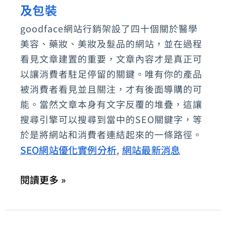
建
及包裝
粉
置
絲
goodface網站行銷架設了四十個關於醫學
所
美容、藥妝、美妝及髮品的網站，並在過程
團
需
看見文章建置的重要，文章內容才是真正可
要
以讓消費者駐足停留的關鍵。唯有你的產品
的
被消費者看見並且關注，才有後面導購的可
能。當然文章本身有文字反覆的堆疊，這讓
頁
搜尋引擎可以搜尋到當中的SEO關鍵字，等
面、
於是將網站和消費者連結起來的一條路徑。
文
SEO網站優化實例分析
網站最新消息
,
章
內
閱讀更多 »
容、
型
態、