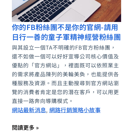
你的FB粉絲團不是你的官網-請用
你
日行一善的童子軍精神經營粉絲團
的
FB
與其設立一個TA不明確的FB官方粉絲團，
粉
還不如做一個可以好好宣導公司核心價值及
絲
優點的「官方網站」，裡面既可以依照業主
團
的需求將產品陳列的美輪美奐，也能提供各
種服務及資源。而且主動搜尋到官方網站瀏
不
覽的消費者肯定是您的潛在客戶，可以用更
是
直接一路奔向導購模式。
你
網站最新消息
網路行銷策略小故事
,
的
官
閱讀更多 »
網-