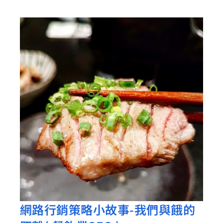
做
法、
SEO
關
鍵
字
行
銷
及
包
裝
網路行銷策略小故事-我們與餓的
網