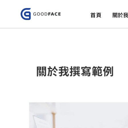
跳
至
首頁
關於
主
要
內
容
關於我撰寫範例