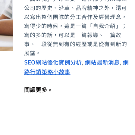
FB
公司的歷史、沿革、品牌精神之外，還可
粉
以寫出整個團隊的分工合作及經營理念，
絲
寫得少的時候，這是一篇「自我介紹」；
寫的多的話，可以是一篇報導、一篇故
團
事、一段從無到有的經歷或是從有到新的
簡
展望。
介
SEO網站優化實例分析
網站最新消息
網
,
,
文
路行銷策略小故事
章
撰
閱讀更多 »
寫-
天
母
十
四