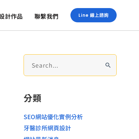
設計作品
聯繫我們
Line 線上諮詢
搜
尋
關
鍵
分類
字
:
SEO網站優化實例分析
牙醫診所網頁設計