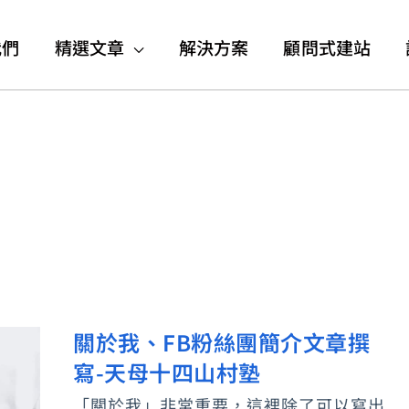
我們
精選文章
解決方案
顧問式建站
關於我、FB粉絲團簡介文章撰
關
寫-天母十四山村塾
於
我、
「關於我」非常重要，這裡除了可以寫出