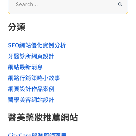
搜
藥
尋
關
局
分類
鍵
的
字
故
:
SEO網站優化實例分析
事
牙醫診所網頁設計
網站最新消息
網路行銷策略小故事
網頁設計作品案例
醫學美容網站設計
醫美藥妝推薦網站
CityCare麗登藥師藥局