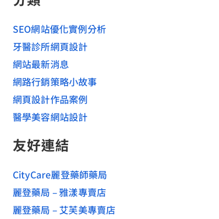
SEO網站優化實例分析
牙醫診所網頁設計
網站最新消息
網路行銷策略小故事
網頁設計作品案例
醫學美容網站設計
友好連結
CityCare麗登藥師藥局
麗登藥局 – 雅漾專賣店
麗登藥局 – 艾芙美專賣店