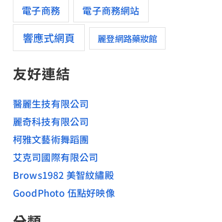
電子商務
電子商務網站
響應式網頁
麗登網路藥妝館
友好連結
醫麗生技有限公司
麗奇科技有限公司
柯雅文藝術舞蹈團
艾克司國際有限公司
Brows1982 美智紋繡殿
GoodPhoto 伍點好映像
分類