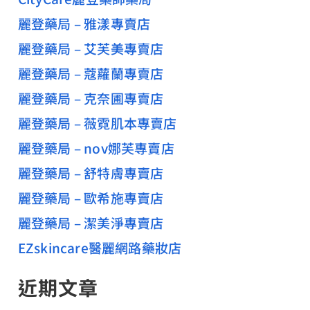
麗登藥局 – 雅漾專賣店
麗登藥局 – 艾芙美專賣店
麗登藥局 – 蔻蘿蘭專賣店
麗登藥局 – 克奈圃專賣店
麗登藥局 – 薇霓肌本專賣店
麗登藥局 – nov娜芙專賣店
麗登藥局 – 舒特膚專賣店
麗登藥局 – 歐希施專賣店
麗登藥局 – 潔美淨專賣店
EZskincare醫麗網路藥妝店
近期文章