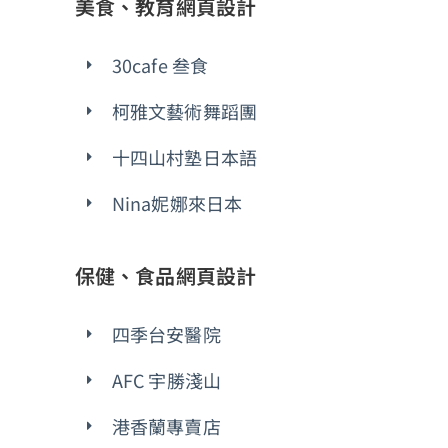
美食、教育網頁設計
30cafe 叁食
柯雅文藝術舞蹈團
十四山村塾日本語
Nina妮娜來日本
保健、食品網頁設計
四季台安醫院
AFC 宇勝淺山
港香蘭專賣店