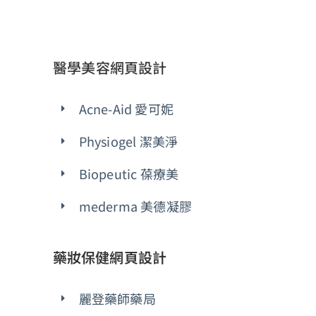
醫學美容網頁設計
Acne-Aid 愛可妮
Physiogel 潔美淨
Biopeutic 葆療美
mederma 美德凝膠
藥妝保健網頁設計
麗登藥師藥局