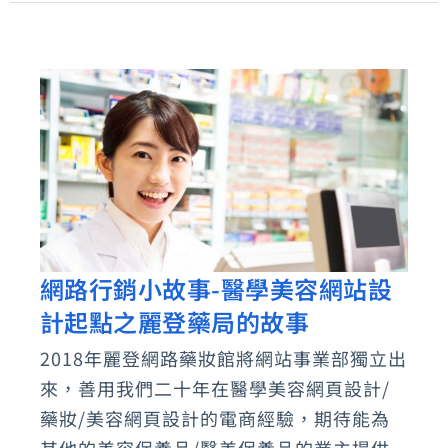
站
的
設
計
方
針？
網路行銷小故事-醫學美容網站設
網
計起點之麗登藥局的故事
路
行
2018年麗登網路藥妝館將網站事業部獨立出
銷
來，善用我們二十年在醫學美容網頁設計/
小
藥妝/美容網頁設計的電商經驗，期待能為
故
其他的美容保養品/醫美保養品的業主提供