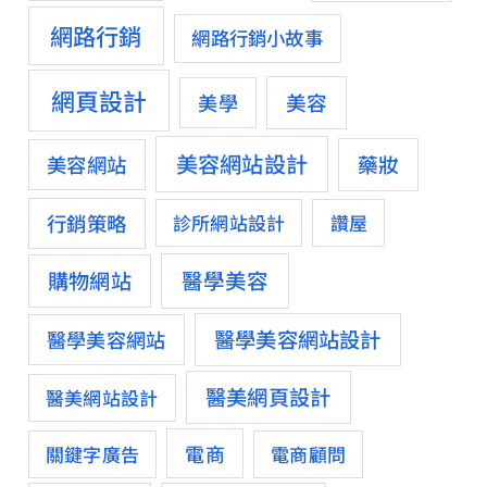
網路行銷
網路行銷小故事
網頁設計
美容
美學
美容網站設計
藥妝
美容網站
行銷策略
診所網站設計
讚屋
醫學美容
購物網站
醫學美容網站設計
醫學美容網站
醫美網頁設計
醫美網站設計
電商
關鍵字廣告
電商顧問