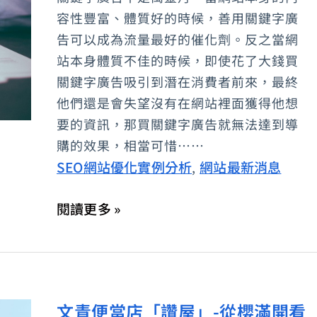
字
容性豐富、體質好的時候，善用關鍵字廣
廣
告可以成為流量最好的催化劑。反之當網
告
站本身體質不佳的時候，即使花了大錢買
關鍵字廣告吸引到潛在消費者前來，最終
成
他們還是會失望沒有在網站裡面獲得他想
為
要的資訊，那買關鍵字廣告就無法達到導
流
購的效果，相當可惜……
量
SEO網站優化實例分析
網站最新消息
,
和
業
閱讀更多 »
績
最
好
的
文青便當店「讚屋」-從櫻滿開看
催
文