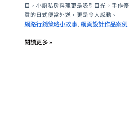
目，小廚私房料理更是吸引目光。手作優
送：
質的日式便當外送，更是令人感動。
網
網路行銷策略小故事
網頁設計作品案例
,
站
設
閱讀更多 »
計
＆
行
銷
策
略
擬
定