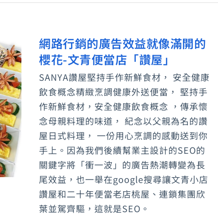
益
如
網路行銷的廣告效益就像滿開的
何
網
用
櫻花-文青便當店「讚屋」
路
SEO
行
SANYA讚屋堅持手作新鮮食材， 安全健康
關
銷
飲食概念精緻烹調健康外送便當， 堅持手
鍵
的
作新鮮食材，安全健康飲食概念 ，傳承懷
字
廣
念母親料理的味道， 紀念以父親為名的讚
延
屋日式料理， 一份用心烹調的感動送到你
告
手上。因為我們後續幫業主設計的SEO的
續
效
關鍵字將「衝一波」的廣告熱潮轉變為長
益
尾效益，也一舉在google搜尋讓文青小店
就
讚屋和二十年便當老店桃屋、連鎖集團欣
像
葉並駕齊驅，這就是SEO。
滿