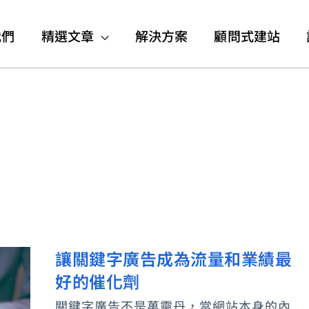
我們
精選文章
解決方案
顧問式建站
讓關鍵字廣告成為流量和業績最
讓
好的催化劑
關
鍵
關鍵字廣告不是萬靈丹，當網站本身的內