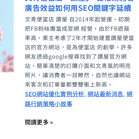
化
廣告效益如何用SEO關鍵字延續
青
劑
便
文青便當店 讚屋 自2014年起營運，初期
當
把FB粉絲團當成官網 經營，由於FB遮蔽
店
率高，業主考慮了2年才開始建置讚屋便當
「讚
店的官方網站，是為便當店 的創舉。許多
網友透過google搜尋找到了讚屋官方網
屋」-
站，簡單清楚的訂購介面和文青風的明亮
從
照片，讓消費者一目瞭然，自然也讓網站
櫻
來客次和訂單量都雙雙衝上新高。
滿
SEO網站優化實例分析
網站最新消息
網
,
,
開
路行銷策略小故事
看
廣
閱讀更多 »
告
效