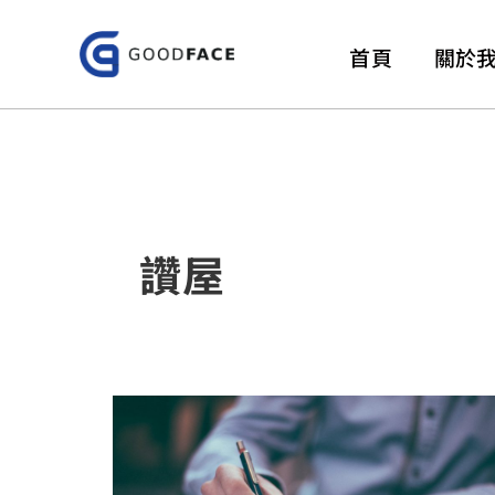
跳
至
首頁
關於
主
要
內
容
讚屋