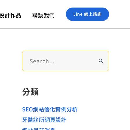
設計作品
聯繫我們
Line 線上諮詢
搜
尋
關
鍵
分類
字
:
SEO網站優化實例分析
牙醫診所網頁設計