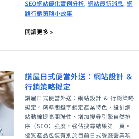
SEO網站優化實例分析
網站最新消息
網
,
,
開
路行銷策略小故事
的
櫻
閱讀更多 »
花-
文
青
便
讚屋日式便當外送：網站設計 ＆
讚
當
行銷策略擬定
屋
店
日
「讚
讚屋日式便當外送：網站設計 ＆ 行銷策略
式
屋」
擬定。精準關鍵字鎖定產業特色，設計網
便
站動線提高關聯性、增加搜尋引擎自然排
當
序（SEO）強度，強佔搜尋結果第一頁。
優質產品包裝有別於目前日式餐廳營業項
外