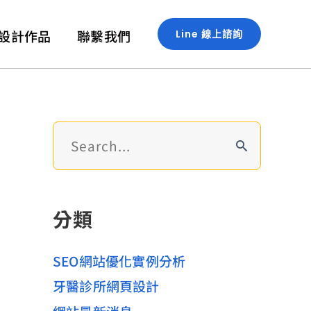
設計作品
聯繫我們
Line 線上諮詢
搜
尋
關
鍵
分類
字
:
SEO網站優化實例分析
牙醫診所網頁設計