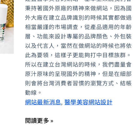
站
秉持著國外原廠的精神來做網站，因為國
應
外大廠在建立品牌識別的時候其實都做過
該
相當嚴謹的市場調查，從產品適用的年齡
層、功能來設計專屬的品牌顏色、外包裝
如
以及代言人，當然在做網站的時候也將依
何
此為要領，這樣子更能夠打中目標族群。
著
所以在建立台灣網站的時候，我們盡量會
手
原汁原味的呈現國外的精神，但是在細部
做？
則會將台灣消費者習慣的瀏覽方式、結帳
醫
動線。
學
網站最新消息
醫學美容網站設計
,
美
容
閱讀更多 »
網
站