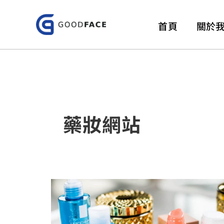
跳
至
首頁
關於
主
要
內
容
藥妝網站