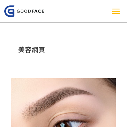
跳
至
主
要
內
美容網頁
容