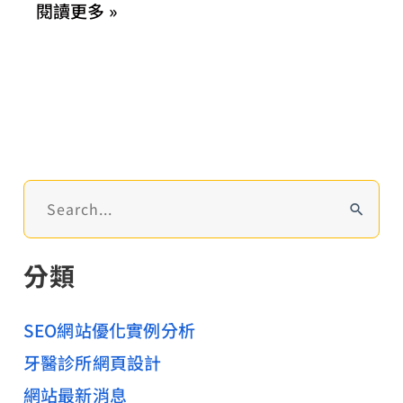
閱讀更多 »
計
要
如
何
呈
現？
搜
尋
關
分類
鍵
字
:
SEO網站優化實例分析
牙醫診所網頁設計
網站最新消息