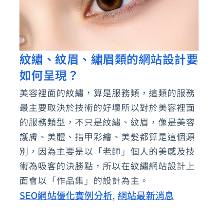
紋繡、紋眉、繡眉類的網站設計要
紋
如何呈現？
繡、
紋
美容裡面的紋繡，算是服務類，這類的服務
眉、
最主要取決於技術的好壞所以對於美容裡面
繡
的服務類型，不只是紋繡、紋眉，像是美容
眉
護膚、美體、指甲彩繪、美髮都算是這個類
別，因為主要是以「老師」個人的美感及技
類
術為吸客的決勝點，所以在紋繡網站設計上
的
面會以「作品集」的設計為主。
網
SEO網站優化實例分析
網站最新消息
,
站
設