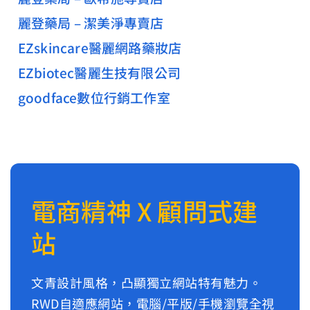
麗登藥局 – 潔美淨專賣店
EZskincare醫麗網路藥妝店
EZbiotec醫麗生技有限公司
goodface數位行銷工作室
電商精神 X 顧問式建
站
文青設計風格，凸顯獨立網站特有魅力。
RWD自適應網站，電腦/平版/手機瀏覽全視