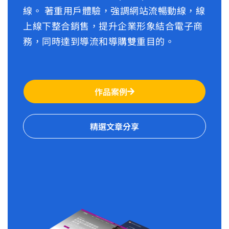
線。 著重用戶體驗，強調網站流暢動線，線
上線下整合銷售，提升企業形象結合電子商
務，同時達到導流和導購雙重目的。
作品案例
精選文章分享