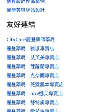
網頁設計作品案例
醫學美容網站設計
友好連結
CityCare麗登藥師藥局
麗登藥局 – 雅漾專賣店
麗登藥局 – 艾芙美專賣店
麗登藥局 – 蔻蘿蘭專賣店
麗登藥局 – 克奈圃專賣店
麗登藥局 – 薇霓肌本專賣店
麗登藥局 – nov娜芙專賣店
麗登藥局 – 舒特膚專賣店
麗登藥局 – 歐希施專賣店