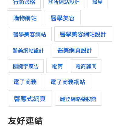
行銷策略
診所網站設計
讚屋
醫學美容
購物網站
醫學美容網站設計
醫學美容網站
醫美網頁設計
醫美網站設計
電商
關鍵字廣告
電商顧問
電子商務
電子商務網站
響應式網頁
麗登網路藥妝館
友好連結