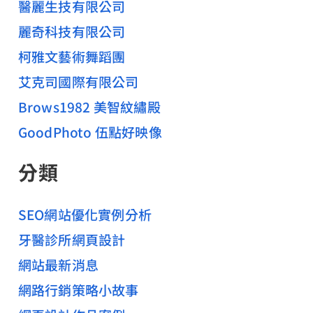
醫麗生技有限公司
麗奇科技有限公司
柯雅文藝術舞蹈團
艾克司國際有限公司
Brows1982 美智紋繡殿
GoodPhoto 伍點好映像
分類
SEO網站優化實例分析
牙醫診所網頁設計
網站最新消息
網路行銷策略小故事