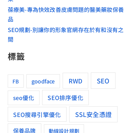
葆療美-專為快效改善皮膚問題的醫美藥妝保養
品
SEO規劃-別讓你的形象官網存在於有和沒有之
間
標籤
SEO
RWD
goodface
FB
SEO排序優化
seo優化
SSL安全憑證
SEO搜尋引擎優化
保養品牌
動線設計規劃