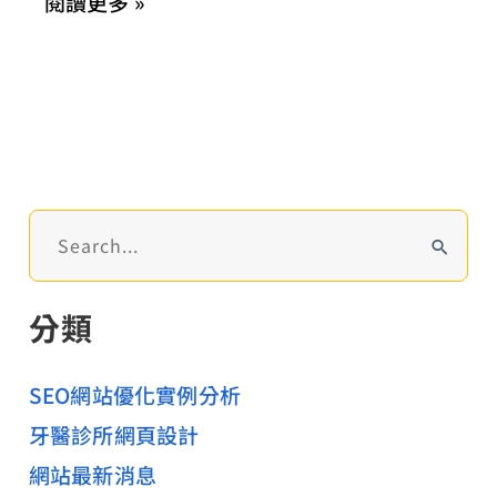
閱讀更多 »
導，
立
即
線
上
預
約：
搜
20
尋
年
關
分類
鍵
資
字
深
:
SEO網站優化實例分析
電
牙醫診所網頁設計
商
網
網站最新消息