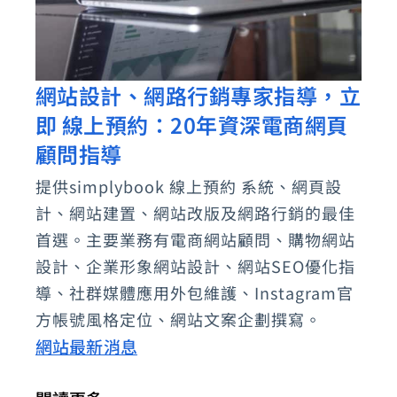
網站設計、網路行銷專家指導，立
網
即 線上預約：20年資深電商網頁
站
設
顧問指導
計、
提供simplybook 線上預約 系統、網頁設
網
計、網站建置、網站改版及網路行銷的最佳
路
首選。主要業務有電商網站顧問、購物網站
行
設計、企業形象網站設計、網站SEO優化指
銷
導、社群媒體應用外包維護、Instagram官
方帳號風格定位、網站文案企劃撰寫。
專
網站最新消息
家
指