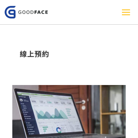
跳
至
主
要
內
線上預約
容