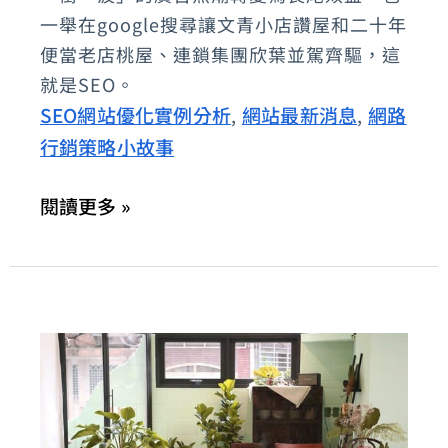
一舉在google搜尋讓文青小店讚屋和二十年
就
便當老店桃屋、連鎖集團欣葉並駕齊驅，這
像
就是SEO。
滿
SEO網站優化實例分析
網站最新消息
網路
,
,
開
行銷策略小故事
的
櫻
閱讀更多 »
花-
文
青
便
當
店
「讚
屋」