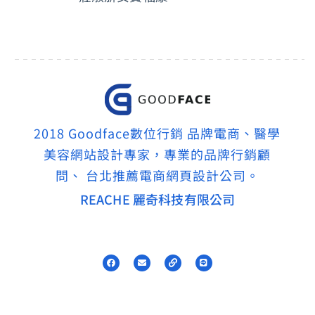
2018 Goodface數位行銷 品牌電商、醫學
美容網站設計專家，專業的品牌行銷顧
問、 台北推薦電商網頁設計公司。
REACHE 麗奇科技有限公司
F
E
L
L
a
n
i
i
c
v
n
n
e
e
k
e
b
l
o
o
o
p
k
e