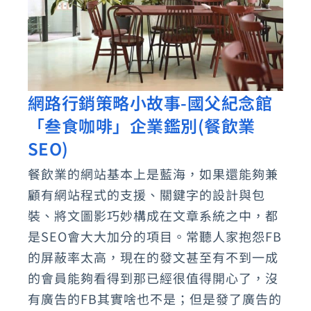
網路行銷策略小故事-國父紀念館
網
「叁食咖啡」企業鑑別(餐飲業
路
行
SEO)
銷
餐飲業的網站基本上是藍海，如果還能夠兼
策
顧有網站程式的支援、關鍵字的設計與包
略
裝、將文圖影巧妙構成在文章系統之中，都
小
是SEO會大大加分的項目。常聽人家抱怨FB
故
的屏蔽率太高，現在的發文甚至有不到一成
的會員能夠看得到那已經很值得開心了，沒
事-
有廣告的FB其實啥也不是；但是發了廣告的
國