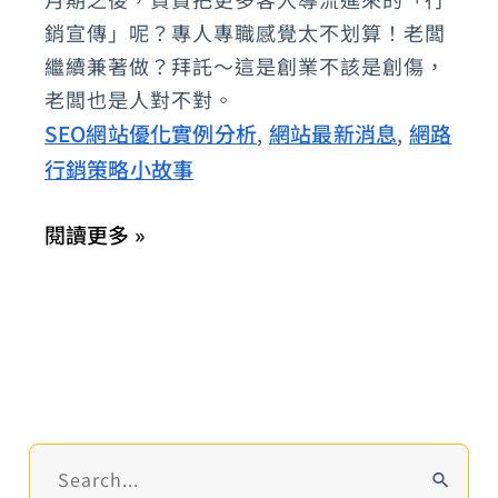
事-
銷宣傳」呢？專人專職感覺太不划算！老闆
我
繼續兼著做？拜託～這是創業不該是創傷，
們
老闆也是人對不對。
與
SEO網站優化實例分析
網站最新消息
網路
,
,
餓
行銷策略小故事
的
距
閱讀更多 »
離
(
餐
飲
業
SEO
)
搜