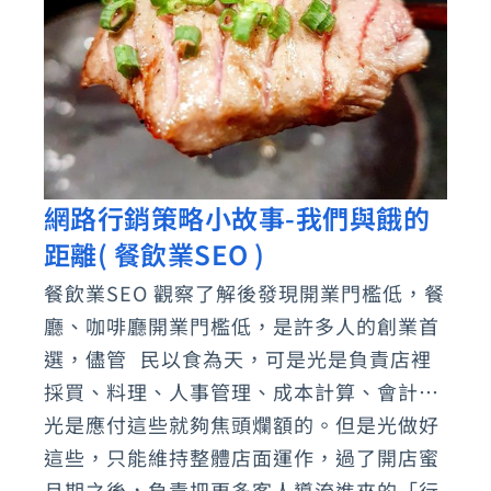
業
SEO)
網路行銷策略小故事-我們與餓的
網
距離( 餐飲業SEO )
路
行
餐飲業SEO 觀察了解後發現開業門檻低，餐
銷
廳、咖啡廳開業門檻低，是許多人的創業首
策
選，儘管 民以食為天，可是光是負責店裡
略
採買、料理、人事管理、成本計算、會計…
光是應付這些就夠焦頭爛額的。但是光做好
小
這些，只能維持整體店面運作，過了開店蜜
故
月期之後，負責把更多客人導流進來的「行