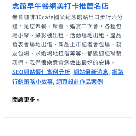
念館早午餐網美打卡推薦名店
叁
食-
叁食咖啡30cafe國父紀念館站出口步行六分
韓
鐘，是您聚餐、聚會、婚宴二次會，各種包
式
場小聚、攝影棚出租、活動場地出租、產品
咖
發表會場地出借、新品上市記者會包場、親
友包場、求婚場地租借等等…都歡迎您聯繫
啡
我們，我們很樂意會您做出最好的安排。
店：
SEO網站優化實例分析
網站最新消息
網路
,
,
國
行銷策略小故事
網頁設計作品案例
,
父
紀
閱讀更多 »
念
館
早
午