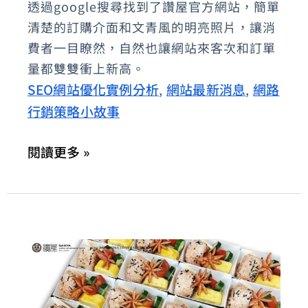
透過google搜尋找到了讚屋官方網站，簡單
屋」-
清楚的訂購介面和文青風的明亮照片，讓消
從
費者一目瞭然，自然也讓網站來客次和訂單
櫻
量都雙雙衝上新高。
滿
SEO網站優化實例分析
網站最新消息
網路
,
,
開
行銷策略小故事
看
廣
閱讀更多 »
告
效
益
如
何
用
SEO