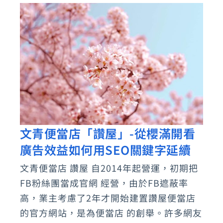
餐
網
美
打
卡
推
薦
名
文青便當店「讚屋」-從櫻滿開看
文
店
廣告效益如何用SEO關鍵字延續
青
便
文青便當店 讚屋 自2014年起營運，初期把
當
FB粉絲團當成官網 經營，由於FB遮蔽率
店
高，業主考慮了2年才開始建置讚屋便當店
「讚
的官方網站，是為便當店 的創舉。許多網友