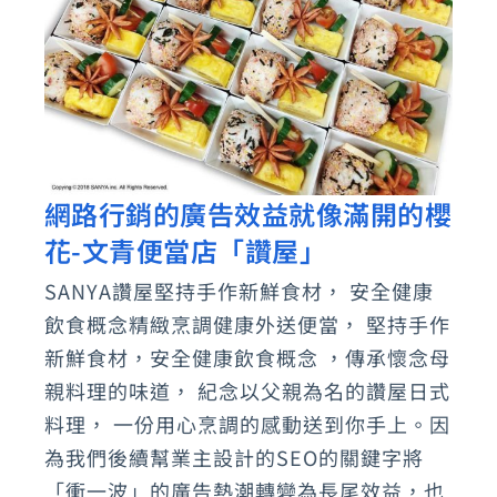
關
鍵
字
延
續
網路行銷的廣告效益就像滿開的櫻
網
花-文青便當店「讚屋」
路
行
SANYA讚屋堅持手作新鮮食材， 安全健康
銷
飲食概念精緻烹調健康外送便當， 堅持手作
的
新鮮食材，安全健康飲食概念 ，傳承懷念母
廣
親料理的味道， 紀念以父親為名的讚屋日式
料理， 一份用心烹調的感動送到你手上。因
告
為我們後續幫業主設計的SEO的關鍵字將
效
「衝一波」的廣告熱潮轉變為長尾效益，也
益