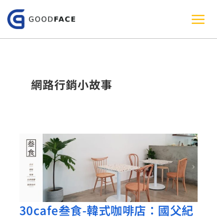
跳
至
主
要
內
網路行銷小故事
容
30cafe叁食-韓式咖啡店：國父紀
30cafe