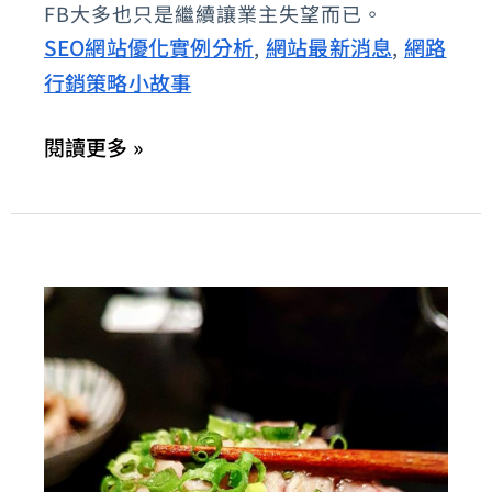
FB大多也只是繼續讓業主失望而已。
父
SEO網站優化實例分析
網站最新消息
網路
,
,
紀
行銷策略小故事
念
館
閱讀更多 »
「叁
食
咖
啡」
企
業
鑑
別
(餐
飲