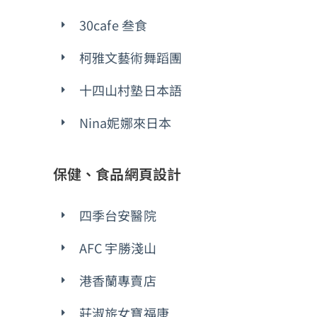
30cafe 叁食
柯雅文藝術舞蹈團
十四山村塾日本語
Nina妮娜來日本
保健、食品網頁設計
四季台安醫院
AFC 宇勝淺山
港香蘭專賣店
莊淑旂女寶福康