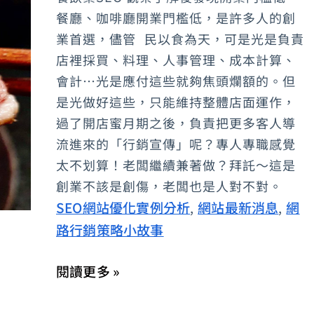
銷
餐廳、咖啡廳開業門檻低，是許多人的創
策
業首選，儘管 民以食為天，可是光是負責
略
店裡採買、料理、人事管理、成本計算、
會計…光是應付這些就夠焦頭爛額的。但
小
是光做好這些，只能維持整體店面運作，
故
過了開店蜜月期之後，負責把更多客人導
事-
流進來的「行銷宣傳」呢？專人專職感覺
我
太不划算！老闆繼續兼著做？拜託～這是
們
創業不該是創傷，老闆也是人對不對。
與
SEO網站優化實例分析
網站最新消息
網
,
,
餓
路行銷策略小故事
的
距
閱讀更多 »
離
(