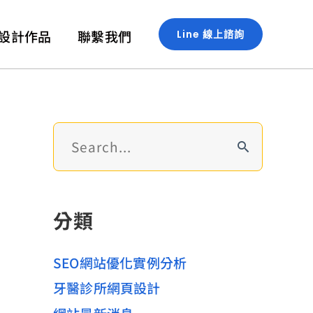
設計作品
聯繫我們
Line 線上諮詢
搜
尋
關
鍵
分類
字
:
SEO網站優化實例分析
牙醫診所網頁設計