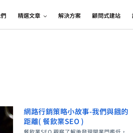
我們
精選文章
解決方案
顧問式建站
網路行銷策略小故事-我們與餓的
網
距離( 餐飲業SEO )
路
行
餐飲業SEO 觀察了解後發現開業門檻低，