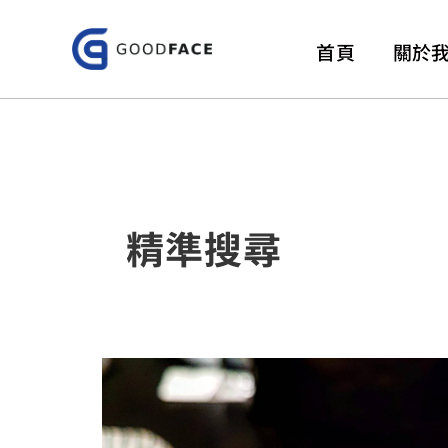
跳
至
首頁
關於
主
要
內
容
精準搜尋