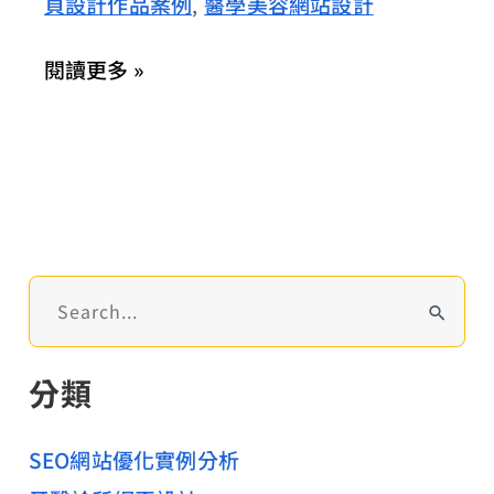
頁設計作品案例
醫學美容網站設計
,
長：
全
閱讀更多 »
口
重
建
全
瓷
冠
的
搜
極
尋
關
致
分類
鍵
齒
字
科
:
SEO網站優化實例分析
美