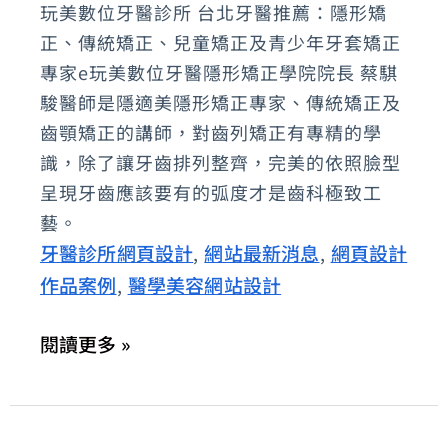
數
玩美數位牙醫診所 台北牙醫推薦：隱形矯
位
正、傳統矯正、兒童矯正及青少年牙套矯正
牙
專家e玩美數位牙醫隱形矯正學院院長 蔡騏
醫
駿醫師是隱適美隱形矯正專家、傳統矯正及
齒顎矯正的講師，對齒列矯正有專精的學
診
識，除了讓牙齒排列整齊，完美的依照臉型
所：
呈現牙齒應該要有的弧度才是齒科極致工
打
藝。
造
牙醫診所網頁設計
網站最新消息
網頁設計
,
,
人
作品案例
醫學美容網站設計
,
氣
網
閱讀更多 »
紅
迷
人