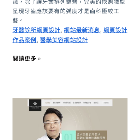
識，除了讓牙齒排列整齊，完美的依照臉型
所：
呈現牙齒應該要有的弧度才是齒科極致工
隱
藝。
形
牙醫診所網頁設計
網站最新消息
網頁設計
,
,
矯
作品案例
醫學美容網站設計
,
正、
兒
閱讀更多 »
童
矯
正
牙
齒
專
家