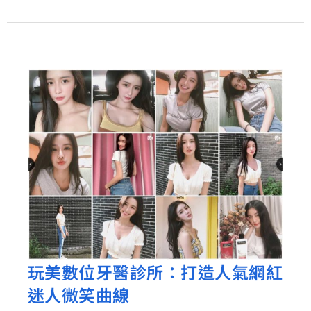
牌
推
薦
玩美數位牙醫診所：打造人氣網紅
玩
迷人微笑曲線
美