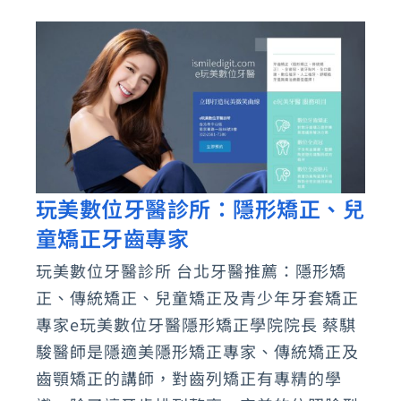
微
笑
曲
線
玩美數位牙醫診所：隱形矯正、兒
玩
童矯正牙齒專家
美
數
玩美數位牙醫診所 台北牙醫推薦：隱形矯
位
正、傳統矯正、兒童矯正及青少年牙套矯正
牙
專家e玩美數位牙醫隱形矯正學院院長 蔡騏
醫
駿醫師是隱適美隱形矯正專家、傳統矯正及
齒顎矯正的講師，對齒列矯正有專精的學
診