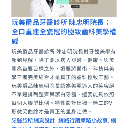
玩美爵品牙醫診所 陳忠明院長：
玩
全口重建全瓷冠的極致齒科美學權
美
爵
威
品
玩美爵品牙醫診所 陳忠明院長對牙齒美學有
牙
獨到見解，除了要以病人舒適、健康、與美
醫
麗為首要目標之外，還要將醫術、科技與美
診
學三者完美結合才是真正的齒科極致工藝。
所
玩美爵品陳忠明院長認為美麗迷人的笑容絕
不單是排列整齊與潔白牙齒，還要能夠依照
陳
每個人臉型比例、特性設計出獨一無二的V
忠
形微笑曲線才是真正的量身定做。
明
牙醫診所網頁設計
網路行銷策略小故事
網
,
,
院