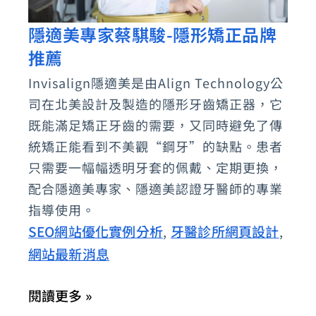
隱適美專家蔡騏駿-隱形矯正品牌
隱
推薦
適
美
Invisalign隱適美是由Align Technology公
專
司在北美設計及製造的隱形牙齒矯正器，它
家
既能滿足矯正牙齒的需要，又同時避免了傳
蔡
統矯正能看到不美觀“鋼牙”的缺點。患者
只需要一幅幅透明牙套的佩戴、定期更換，
騏
配合隱適美專家、隱適美認證牙醫師的專業
駿-
指導使用。
隱
SEO網站優化實例分析
牙醫診所網頁設計
,
,
形
網站最新消息
矯
正
閱讀更多 »
品