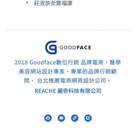
莊淑旂女寶福康
2018 Goodface數位行銷 品牌電商、醫學
美容網站設計專家，專業的品牌行銷顧
問、 台北推薦電商網頁設計公司。
REACHE 麗奇科技有限公司
F
E
L
L
a
n
i
i
c
v
n
n
e
e
k
e
b
l
o
o