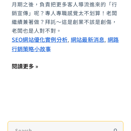
月期之後，負責把更多客人導流進來的「行
事-
銷宣傳」呢？專人專職感覺太不划算！老闆
我
繼續兼著做？拜託～這是創業不該是創傷，
們
老闆也是人對不對。
與
SEO網站優化實例分析
網站最新消息
網路
,
,
餓
行銷策略小故事
的
距
閱讀更多 »
離
(
餐
飲
業
SEO
)
搜