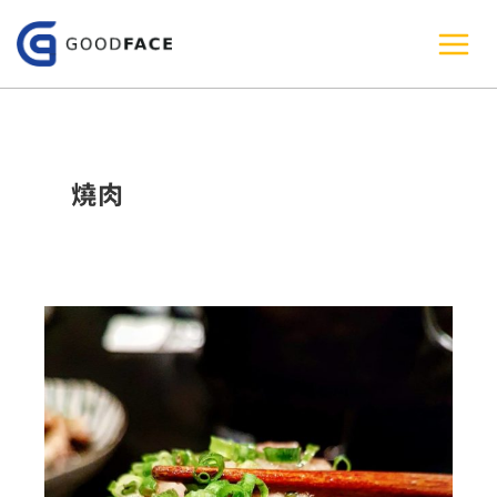
跳
至
主
要
內
燒肉
容