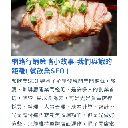
網路行銷策略小故事-我們與餓的
網
距離( 餐飲業SEO )
路
行
餐飲業SEO 觀察了解後發現開業門檻低，餐
銷
廳、咖啡廳開業門檻低，是許多人的創業首
策
選，儘管 民以食為天，可是光是負責店裡
略
採買、料理、人事管理、成本計算、會計…
光是應付這些就夠焦頭爛額的。但是光做好
小
這些，只能維持整體店面運作，過了開店蜜
故