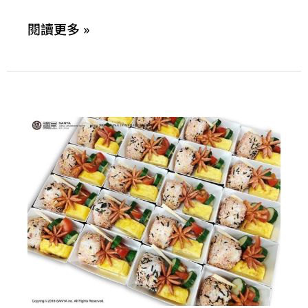
廣
閱讀更多 »
告
效
益
如
何
用
SEO
關
鍵
字
延
續