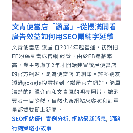
文青便當店「讚屋」-從櫻滿開看
文
廣告效益如何用SEO關鍵字延續
青
便
文青便當店 讚屋 自2014年起營運，初期把
當
FB粉絲團當成官網 經營，由於FB遮蔽率
店
高，業主考慮了2年才開始建置讚屋便當店
「讚
的官方網站，是為便當店 的創舉。許多網友
透過google搜尋找到了讚屋官方網站，簡單
屋」-
清楚的訂購介面和文青風的明亮照片，讓消
從
費者一目瞭然，自然也讓網站來客次和訂單
櫻
量都雙雙衝上新高。
滿
SEO網站優化實例分析
網站最新消息
網路
,
,
開
行銷策略小故事
看