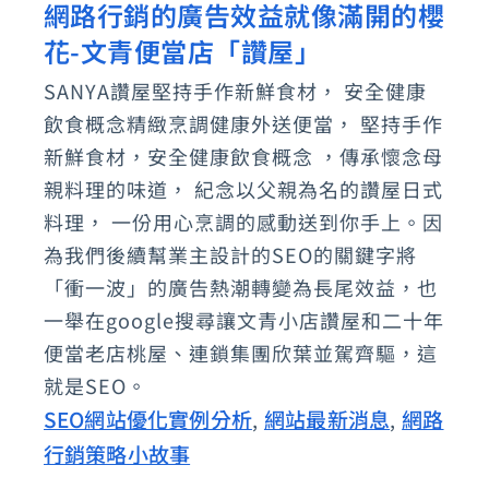
網路行銷的廣告效益就像滿開的櫻
網
花-文青便當店「讚屋」
路
行
SANYA讚屋堅持手作新鮮食材， 安全健康
銷
飲食概念精緻烹調健康外送便當， 堅持手作
的
新鮮食材，安全健康飲食概念 ，傳承懷念母
廣
親料理的味道， 紀念以父親為名的讚屋日式
料理， 一份用心烹調的感動送到你手上。因
告
為我們後續幫業主設計的SEO的關鍵字將
效
「衝一波」的廣告熱潮轉變為長尾效益，也
益
一舉在google搜尋讓文青小店讚屋和二十年
就
便當老店桃屋、連鎖集團欣葉並駕齊驅，這
像
就是SEO。
滿
SEO網站優化實例分析
網站最新消息
網路
,
,
開
行銷策略小故事
的