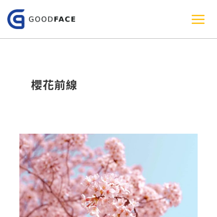
跳
至
主
要
內
櫻花前線
容