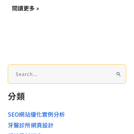
櫻
閱讀更多 »
花-
文
青
便
當
店
「讚
搜
尋
屋」
關
分類
鍵
字
:
SEO網站優化實例分析
牙醫診所網頁設計