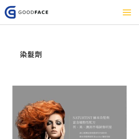
跳
至
主
要
內
染髮劑
容