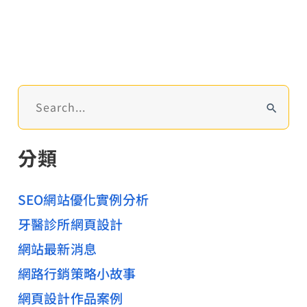
劃
建
置、
電
子
搜
商
尋
務
關
分類
鍵
網
字
站
:
SEO網站優化實例分析
設
牙醫診所網頁設計
計
網站最新消息
網路行銷策略小故事
網頁設計作品案例