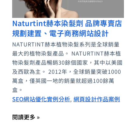
Naturtint赫本染髮劑 品牌專賣店
Naturtint
規劃建置、電子商務網站設計
赫
本
NATURTINT赫本植物染髮系列是全球銷量
染
最大的植物染髮產品。 NATURTINT赫本植
髮
物染髮劑產品暢銷30餘個國家，其中以美國
劑
及西歐為主。 2012年，全球銷量突破1000
萬盒，僅英國一地的銷量就超過100餘萬
品
盒。
牌
SEO網站優化實例分析
網頁設計作品案例
,
專
賣
閱讀更多 »
店
規