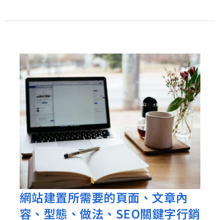
請
用
日
行
一
善
的
童
子
軍
精
神
網站建置所需要的頁面、文章內
網
經
容、型態、做法、SEO關鍵字行銷
站
營