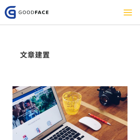
跳
至
主
要
內
文章建置
容