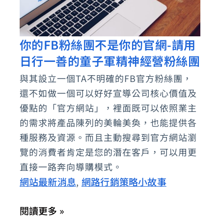
你的FB粉絲團不是你的官網-請用
你
日行一善的童子軍精神經營粉絲團
的
FB
與其設立一個TA不明確的FB官方粉絲團，
粉
還不如做一個可以好好宣導公司核心價值及
絲
優點的「官方網站」，裡面既可以依照業主
團
的需求將產品陳列的美輪美奐，也能提供各
種服務及資源。而且主動搜尋到官方網站瀏
不
覽的消費者肯定是您的潛在客戶，可以用更
是
直接一路奔向導購模式。
你
網站最新消息
網路行銷策略小故事
,
的
官
閱讀更多 »
網-