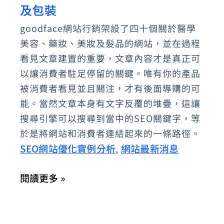
建
及包裝
粉
置
絲
goodface網站行銷架設了四十個關於醫學
所
美容、藥妝、美妝及髮品的網站，並在過程
團
需
看見文章建置的重要，文章內容才是真正可
要
以讓消費者駐足停留的關鍵。唯有你的產品
的
被消費者看見並且關注，才有後面導購的可
能。當然文章本身有文字反覆的堆疊，這讓
頁
搜尋引擎可以搜尋到當中的SEO關鍵字，等
面、
於是將網站和消費者連結起來的一條路徑。
文
SEO網站優化實例分析
網站最新消息
,
章
內
閱讀更多 »
容、
型
態、