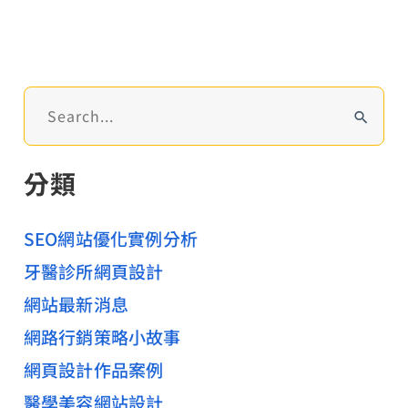
做
法、
SEO
關
搜
鍵
尋
關
字
分類
鍵
行
字
銷
:
SEO網站優化實例分析
及
牙醫診所網頁設計
包
網站最新消息
裝
網路行銷策略小故事
網頁設計作品案例
醫學美容網站設計