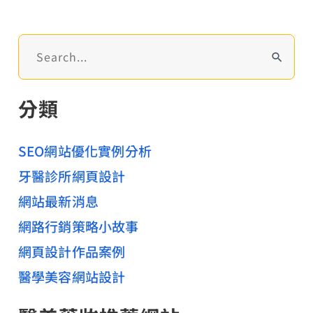
據
自
搜
己
尋
來！
關
分類
鍵
字
:
SEO網站優化實例分析
牙醫診所網頁設計
網站最新消息
網路行銷策略小故事
網頁設計作品案例
醫學美容網站設計