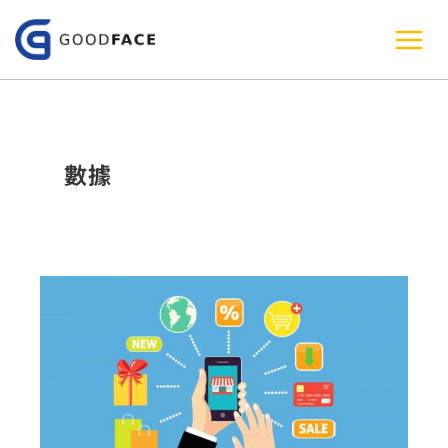
跳
至
主
要
內
數據
容