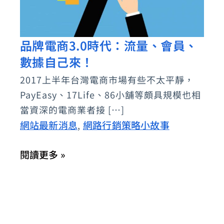
品牌電商3.0時代：流量、會員、
品
數據自己來！
牌
電
2017上半年台灣電商市場有些不太平靜，
商
PayEasy、17Life、86小舖等頗具規模也相
3.0
當資深的電商業者接 […]
時
網站最新消息
網路行銷策略小故事
,
代：
閱讀更多 »
流
量、
會
員、
數