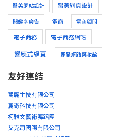
醫美網頁設計
醫美網站設計
電商
關鍵字廣告
電商顧問
電子商務
電子商務網站
響應式網頁
麗登網路藥妝館
友好連結
醫麗生技有限公司
麗奇科技有限公司
柯雅文藝術舞蹈團
艾克司國際有限公司