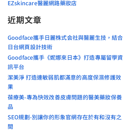
EZskincare醫麗網路藥妝店
近期文章
Goodface攜手日麗株式会社與醫麗生技，結合
日台網頁設計技術
Goodface攜手《妮娜來日本》打造專屬留學資
訊平台
潔美淨 打造連敏弱肌都滿意的高度保濕修護效
果
葆療美-專為快效改善皮膚問題的醫美藥妝保養
品
SEO規劃-別讓你的形象官網存在於有和沒有之
間