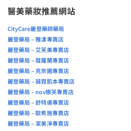
醫美藥妝推薦網站
CityCare麗登藥師藥局
麗登藥局 – 雅漾專賣店
麗登藥局 – 艾芙美專賣店
麗登藥局 – 蔻蘿蘭專賣店
麗登藥局 – 克奈圃專賣店
麗登藥局 – 薇霓肌本專賣店
麗登藥局 – nov娜芙專賣店
麗登藥局 – 舒特膚專賣店
麗登藥局 – 歐希施專賣店
麗登藥局 – 潔美淨專賣店