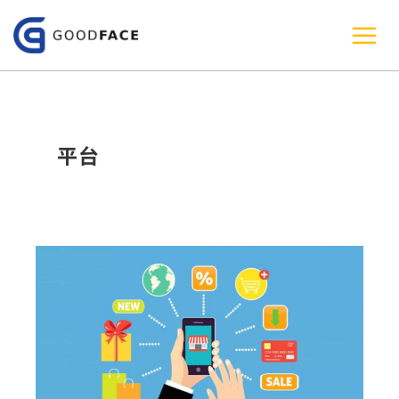
跳
至
主
要
內
平台
容