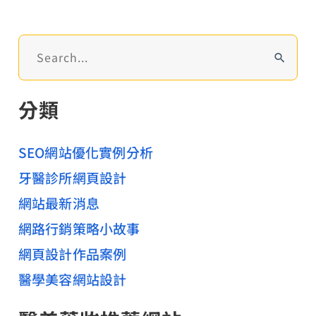
據
自
搜
己
尋
來！
關
分類
鍵
字
:
SEO網站優化實例分析
牙醫診所網頁設計
網站最新消息
網路行銷策略小故事
網頁設計作品案例
醫學美容網站設計