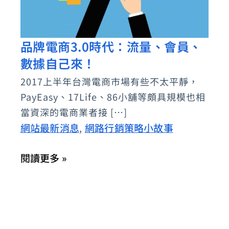
品牌電商3.0時代：流量、會員、
品
數據自己來！
牌
電
2017上半年台灣電商市場有些不太平靜，
商
PayEasy、17Life、86小舖等頗具規模也相
3.0
當資深的電商業者接 […]
時
網站最新消息
網路行銷策略小故事
,
代：
閱讀更多 »
流
量、
會
員、
數