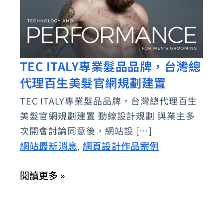
TEC ITALY專業髮品品牌，台灣總
TEC
代理百生美髮官網規劃建置
ITALY
專
TEC ITALY專業髮品品牌，台灣總代理百生
業
美髮官網規劃建置 動線設計規劃 與業主多
髮
次開會討論同意後，網站設 […]
品
網站最新消息
網頁設計作品案例
,
品
閱讀更多 »
牌，
台
灣