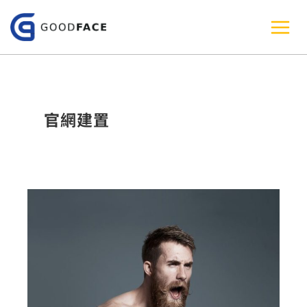
跳
至
主
要
內
官網建置
容