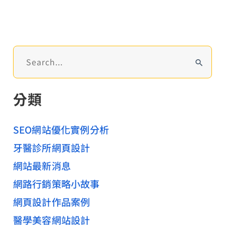
總
代
理
百
搜
生
尋
美
關
分類
髮
鍵
字
官
:
SEO網站優化實例分析
網
規
牙醫診所網頁設計
劃
網站最新消息
建
網路行銷策略小故事
置
網頁設計作品案例
醫學美容網站設計