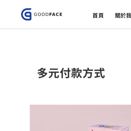
跳
至
首頁
關於
主
要
內
容
多元付款方式