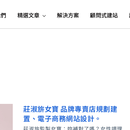
我們
精選文章
解決方案
顧問式建站
莊淑旂女寶 品牌專賣店規劃建
莊
置、電子商務網站設計。
淑
旂
莊淑旂監製女寶：妳補對了嗎？女性調理