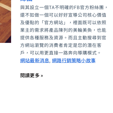
粉
與其設立一個TA不明確的FB官方粉絲團，
絲
還不如做一個可以好好宣導公司核心價值
團
及優點的「官方網站」，裡面既可以依照
不
業主的需求將產品陳列的美輪美奐，也能
是
提供各種服務及資源。而且主動搜尋到官
方網站瀏覽的消費者肯定是您的潛在客
你
戶，可以用更直接一路奔向導購模式。
的
網站最新消息
網路行銷策略小故事
,
官
網-
閱讀更多 »
請
用
日
行
一