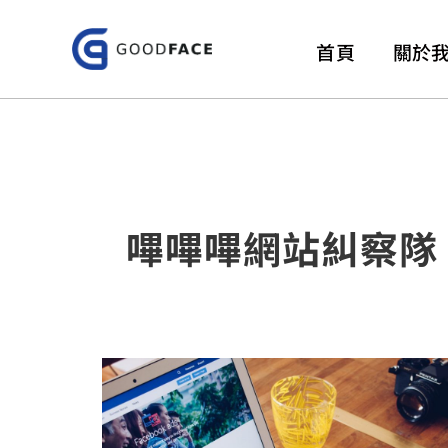
跳
至
首頁
關於
主
要
內
容
嗶嗶嗶網站糾察隊