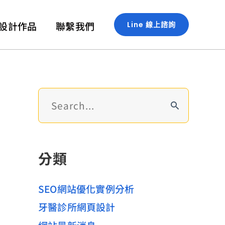
設計作品
聯繫我們
Line 線上諮詢
搜
尋
關
鍵
分類
字
:
SEO網站優化實例分析
牙醫診所網頁設計