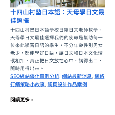
十四山村塾日本語：天母學日文最
十
佳選擇
四
山
十四山村塾日本語學校日籍日文老師教學、
村
天母學日文最佳選擇我們的使命是幫助每一
塾
位來此學習日語的學生，不分年齡性別男女
日
老少，都能學好日語，讓日文和日本文化環
環相扣，真正把日文放在心中、講得出口，
本
隨時用得出來。
語：
SEO網站優化實例分析
網站最新消息
網路
,
,
天
行銷策略小故事
網頁設計作品案例
,
母
學
閱讀更多 »
日
文