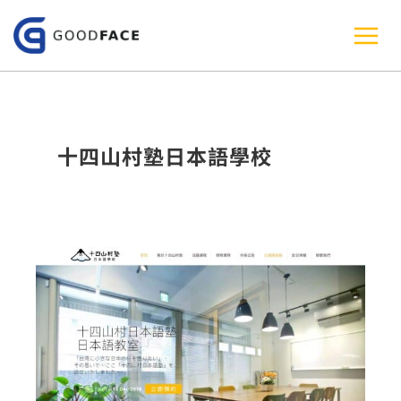
跳
至
主
要
內
十四山村塾日本語學校
容