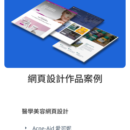
網頁設計作品案例
醫學美容網頁設計
Acne-Aid 愛可妮