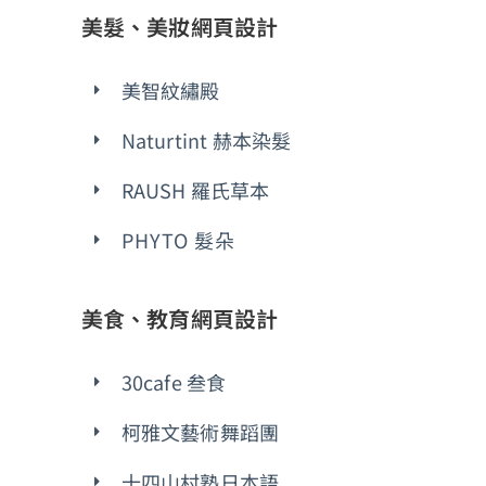
美髮、美妝網頁設計
美智紋繡殿
Naturtint 赫本染髮
RAUSH 羅氏草本
PHYTO 髮朵
美食、教育網頁設計
30cafe 叁食
柯雅文藝術舞蹈團
十四山村塾日本語