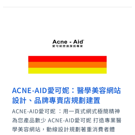
官
網
存
在
於
有
和
沒
有
ACNE-AID愛可妮：醫學美容網站
ACNE-
之
設計、品牌專賣店規劃建置
AID
間
愛
ACNE-AID愛可妮 ：用一頁式網式極簡精神
可
為您產品數少 ACNE-AID愛可妮 打造專業醫
妮：
學美容網站，動線設計規劃著重消費者體