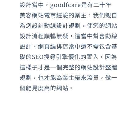
設計當中，goodfcare是有二十年
美容網站電商經驗的業主，我們親自
為您設計動線設計規劃，使您的網站
設計流程順暢無礙，這當中幫含動線
設計、網頁編排這當中還不需包含基
礎的SEO搜尋引擎優化的置入，因為
這樣子才是一個完整的網站設計整體
規劃，也才能為業主帶來流量，做一
個能見度高的網站。