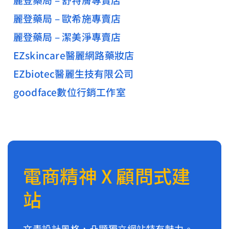
麗登藥局 – 歐希施專賣店
麗登藥局 – 潔美淨專賣店
EZskincare醫麗網路藥妝店
EZbiotec醫麗生技有限公司
goodface數位行銷工作室
電商精神 X 顧問式建
站
文青設計風格，凸顯獨立網站特有魅力。