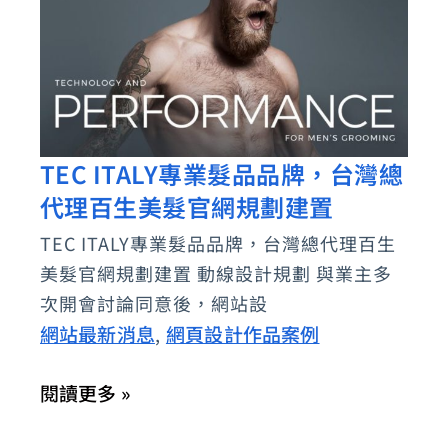
劃
建
置
TEC ITALY專業髮品品牌，台灣總
TEC
代理百生美髮官網規劃建置
ITALY
專
TEC ITALY專業髮品品牌，台灣總代理百生
業
美髮官網規劃建置 動線設計規劃 與業主多
髮
次開會討論同意後，網站設
品
網站最新消息
網頁設計作品案例
,
品
閱讀更多 »
牌，
台