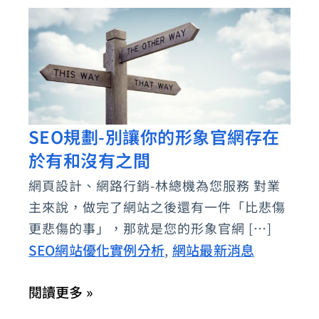
SEO規劃-別讓你的形象官網存在
SEO
於有和沒有之間
規
劃-
網頁設計、網路行銷-林總機為您服務 對業
別
主來說，做完了網站之後還有一件「比悲傷
讓
更悲傷的事」，那就是您的形象官網 […]
你
SEO網站優化實例分析
網站最新消息
,
的
閱讀更多 »
形
象