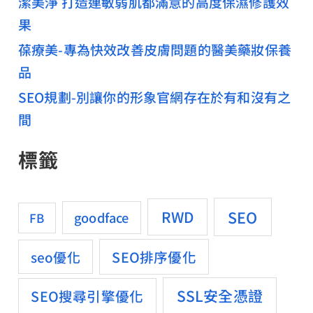
潔美淨 打造連敏弱肌都滿意的高度保濕修護效
果
葆療美-專為快效改善皮膚問題的醫美藥妝保養
品
SEO規劃-別讓你的形象官網存在於有和沒有之
間
標籤
SEO
RWD
goodface
FB
SEO排序優化
seo優化
SSL安全憑證
SEO搜尋引擎優化