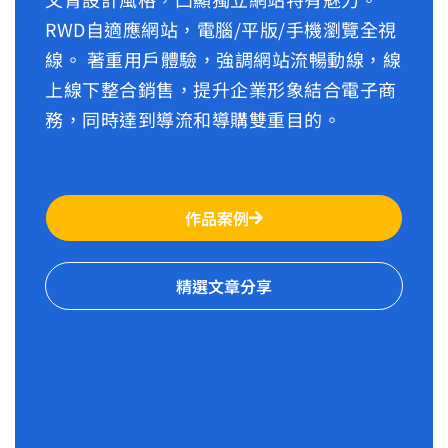
RWD自適應網站，電腦/平版/手機瀏覽全視
線。 著重用戶體驗，強調網站流暢動線，線
上線下整合銷售，提升企業形象結合電子商
務，同時達到導流和導購雙重目的。
作品案例
精選文章分享