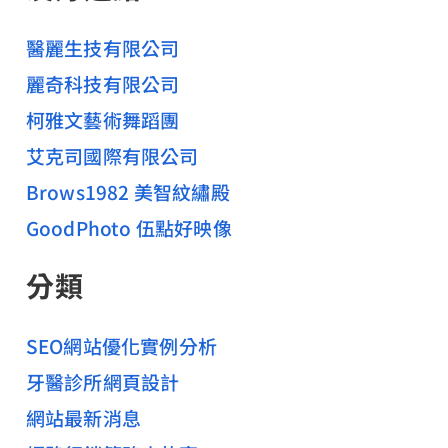
醫麗生技有限公司
麗奇科技有限公司
柯雅文藝術舞蹈團
艾克司國際有限公司
Brows1982 美智紋繡殿
GoodPhoto 伍點好映像
分類
SEO網站優化實例分析
牙醫診所網頁設計
網站最新消息