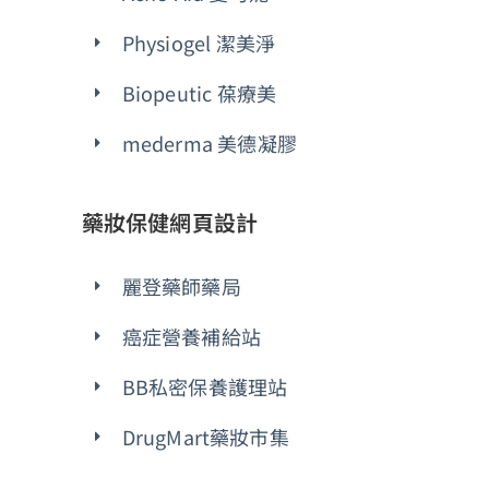
Physiogel 潔美淨
Biopeutic 葆療美
mederma 美德凝膠
藥妝保健網頁設計
麗登藥師藥局
癌症營養補給站
BB私密保養護理站
DrugMart藥妝市集