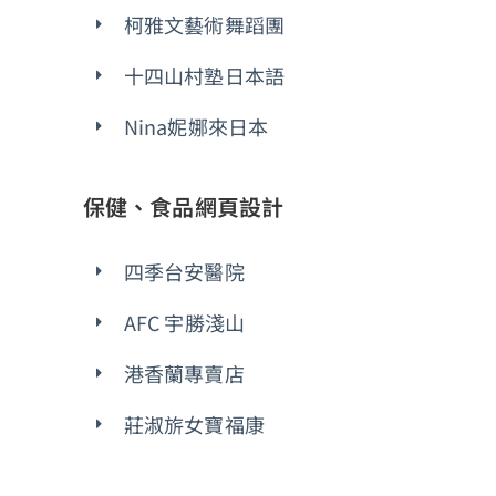
柯雅文藝術舞蹈團
十四山村塾日本語
Nina妮娜來日本
保健、食品網頁設計
四季台安醫院
AFC 宇勝淺山
港香蘭專賣店
莊淑旂女寶福康