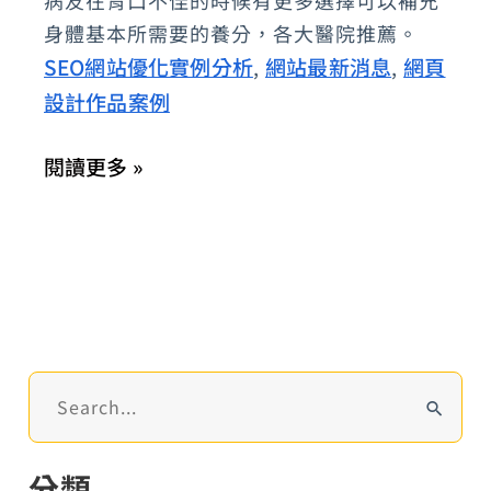
病友在胃口不佳的時候有更多選擇可以補充
配
身體基本所需要的養分，各大醫院推薦。
方：
SEO網站優化實例分析
網站最新消息
網頁
,
,
百
設計作品案例
位
醫
閱讀更多 »
護
專
業
肯
定，
癌
友
搜
一
尋
致
關
分類
鍵