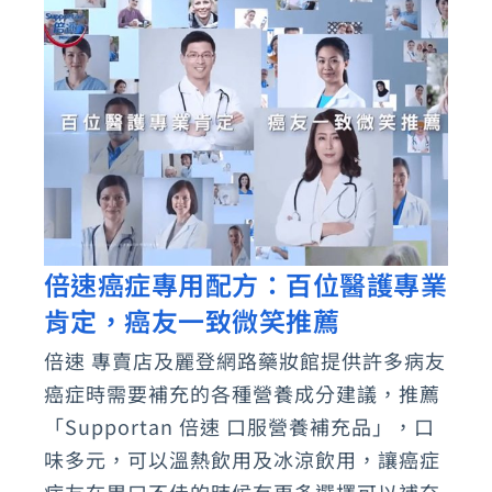
倍速癌症專用配方：百位醫護專業
倍
肯定，癌友一致微笑推薦
速
癌
倍速 專賣店及麗登網路藥妝館提供許多病友
症
癌症時需要補充的各種營養成分建議，推薦
專
「Supportan 倍速 口服營養補充品」，口
用
味多元，可以溫熱飲用及冰涼飲用，讓癌症