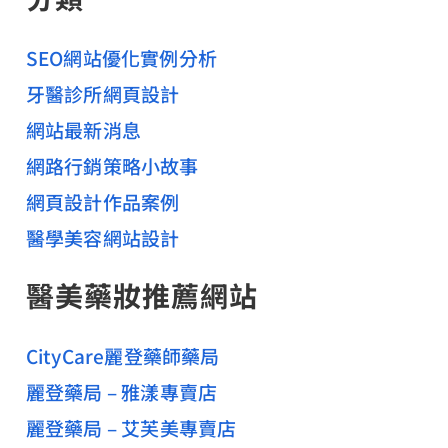
微
字
笑
:
SEO網站優化實例分析
推
牙醫診所網頁設計
薦
網站最新消息
網路行銷策略小故事
網頁設計作品案例
醫學美容網站設計
醫美藥妝推薦網站
CityCare麗登藥師藥局
麗登藥局 – 雅漾專賣店
麗登藥局 – 艾芙美專賣店