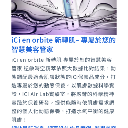
iCi en orbite 新轉肌– 專屬於您的
iCi
智慧美容管家
en
orbite
iCi en orbite 新轉肌 專屬於您的智慧美容
新
管家 逆齡時空精萃依照大數據比對結果，動
轉
態調配最適合肌膚狀態的iCi保養品成分，打
肌
造專屬於您的動態保養。以肌膚數據科學實
證，iCi Air Lab實驗室，將嚴苛的科學精神
–
實踐於保養研發，提供能隨時依肌膚需求調
專
整的個人化動態保養，打造水氧平衡的健康
屬
肌膚！
於