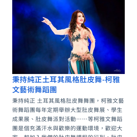
秉持純正土耳其風格肚皮舞-柯雅
秉
文藝術舞蹈團
持
純
秉持純正 土耳其風格肚皮舞舞團，柯雅文藝
正
術舞蹈團每年定期舉辦大型肚皮舞展、學生
土
成果展、肚皮舞派對活動……等柯雅文舞蹈
耳
團是個充滿汗水與歡樂的運動環境，歡迎大