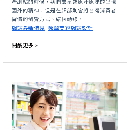
灣網站的時候，我們盡量會原汁原味的呈現
手
國外的精神，但是在細部則會將台灣消費者
做？
習慣的瀏覽方式、結帳動線。
醫
網站最新消息
醫學美容網站設計
,
學
美
閱讀更多 »
容
網
站
的
設
計
方
針？