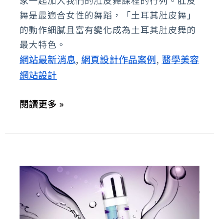
家一起加入我們的肚皮舞課程的行列。肚皮
其
舞是最適合女性的舞蹈，「土耳其肚皮舞」
風
的動作細膩且富有變化成為土耳其肚皮舞的
格
最大特色。
肚
網站最新消息
網頁設計作品案例
醫學美容
,
,
皮
網站設計
舞-
柯
閱讀更多 »
雅
文
藝
術
舞
蹈
團