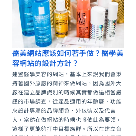
站
建
置
契
機
醫美網站應該如何著手做？醫學美
醫
容網站的設計方針？
美
網
建置醫學美容的網站，基本上來說我們會秉
站
持著國外原廠的精神來做網站，因為國外大
應
廠在建立品牌識別的時候其實都做過相當嚴
該
謹的市場調查，從產品適用的年齡層、功能
來設計專屬的品牌顏色、外包裝以及代言
如
人，當然在做網站的時候也將依此為要領，
何
這樣子更能夠打中目標族群。所以在建立台
著