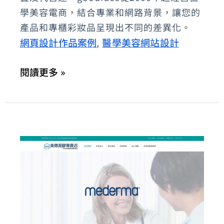
物
學美容電商，結合專業和網路背景，讓您的
質
產品和專櫃彩妝品呈現出不同的差異化。
網頁設計作品案例
醫學美容網站設計
彩
,
妝
閱讀更多 »
醫
美
網
站
設
計、
電
子
商
務