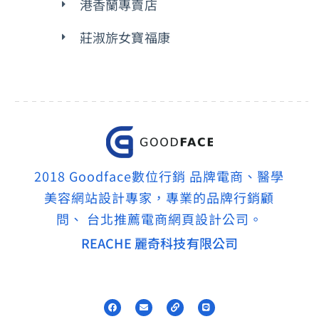
港香蘭專賣店
莊淑旂女寶福康
2018 Goodface數位行銷 品牌電商、醫學
美容網站設計專家，專業的品牌行銷顧
問、 台北推薦電商網頁設計公司。
REACHE 麗奇科技有限公司
F
E
L
L
a
n
i
i
c
v
n
n