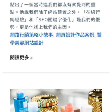
點出了一個當時連我們都沒有察覺到的重
分
點。他說我們除了網站建置之外，「在線行
享-
銷經驗」和「SEO關鍵字優化」是我們的優
年
勢，更是他找上我們的主因。
銷
網路行銷策略小故事
網頁設計作品案例
醫
,
,
800
學美容網站設計
萬
瓶
閱讀更多 »
韓
系
髮
品
Dr.FORHAIR
的
網