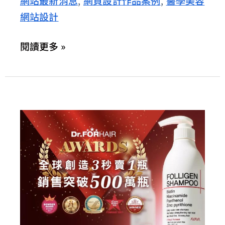
網站最新消息
網頁設計作品案例
醫學美容
,
,
您
網站設計
的
智
閱讀更多 »
慧
美
容
管
家