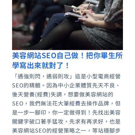
規
劃
建
置
美容網站SEO自己做！把你畢生所
美
學寫出來就對了！
容
網
「遇強則閃，遇弱則攻」這是小型電商經營
站
SEO的精髓。因為中小企業體質先天不良、
SEO
後天營養(經費)失調，想要做美容網站的
自
SEO，我們無法花大筆經費去操作品牌，但
是一步一腳印，你一定做得到！先找出美容
己
關鍵字破口著手猛攻，先求有再求好，也是
做！
美容網站SEO的經營策略之一，等站穩腳步
把