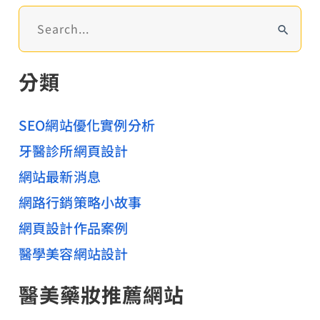
務
搜
網
尋
站
關
分類
建
鍵
字
置
:
SEO網站優化實例分析
牙醫診所網頁設計
網站最新消息
網路行銷策略小故事
網頁設計作品案例
醫學美容網站設計
醫美藥妝推薦網站