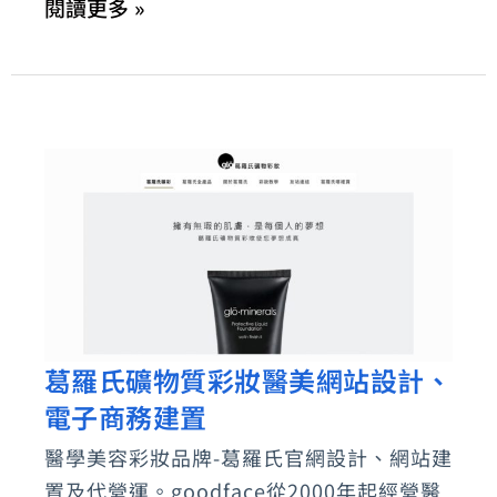
閱讀更多 »
設
計
起
點
之
麗
登
藥
局
的
葛羅氏礦物質彩妝醫美網站設計、
故
葛
事
電子商務建置
羅
氏
醫學美容彩妝品牌-葛羅氏官網設計、網站建
礦
置及代營運。goodface從2000年起經營醫