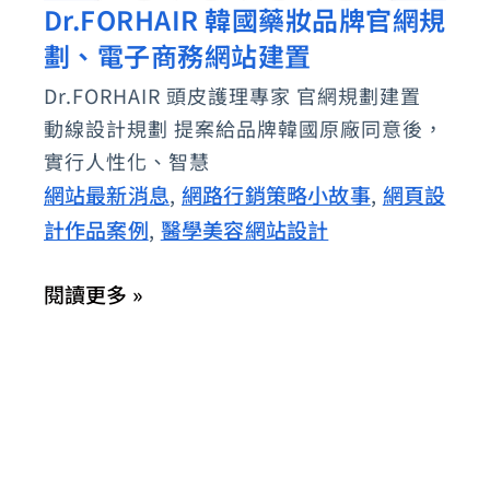
Dr.FORHAIR 韓國藥妝品牌官網規
Dr.FORHAIR
劃、電子商務網站建置
韓
國
Dr.FORHAIR 頭皮護理專家 官網規劃建置
藥
動線設計規劃 提案給品牌韓國原廠同意後，
妝
實行人性化、智慧
品
網站最新消息
網路行銷策略小故事
網頁設
,
,
牌
計作品案例
醫學美容網站設計
,
官
閱讀更多 »
網
規
劃、
電
子
商