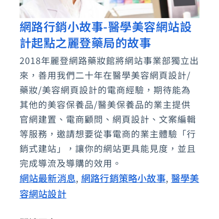
網路行銷小故事-醫學美容網站設
網
計起點之麗登藥局的故事
路
行
2018年麗登網路藥妝館將網站事業部獨立出
銷
來，善用我們二十年在醫學美容網頁設計/
小
藥妝/美容網頁設計的電商經驗，期待能為
故
其他的美容保養品/醫美保養品的業主提供
官網建置、電商顧問、網頁設計、文案編輯
事-
等服務，邀請想要從事電商的業主體驗「行
醫
銷式建站」，讓你的網站更具能見度，並且
學
完成導流及導購的效用。
美
網站最新消息
網路行銷策略小故事
醫學美
,
,
容
容網站設計
網
站