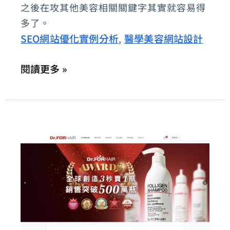
之後在攻其他美容相關關鍵字其實就容易得
你
多了。
畢
SEO網站優化實例分析
醫學美容網站設計
,
生
所
閱讀更多 »
學
寫
出
來
就
對
了！