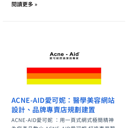
閱讀更多 »
及
代
營
運
ACNE-AID愛可妮：醫學美容網站
ACNE-
設計、品牌專賣店規劃建置
AID
愛
ACNE-AID愛可妮 ：用一頁式網式極簡精神
可