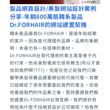
髮品網頁設計/美髮網站設計案例
髮
分享-年銷800萬瓶韓系髮品
品
網
Dr.FORHAIR的網站建置契機
頁
韓系髮品廠商Dr.FORHAIR，是過年前結案
設
的客戶。因為是代理國外品牌，品牌形象鮮
計/
明，本身也有一些很棒的素材。
美
Dr.FORHAIR台灣代理商的業主真是巷子內
髮
的行家，他本身對電商也很有概念(所以才會
找到我們啊????)，但是在他之前我們只做
網
醫學美容保養品建置網站和代操代管，其實
站
已經婉拒了很多想要委託我們的業主。但是
設
他看過我們的作品集之後，堅持要請我們幫
計
他建置Dr.FORHAIR台灣官網，我們很好奇
案
問他為什麼不找網頁設計公司做呢？他竟然
例