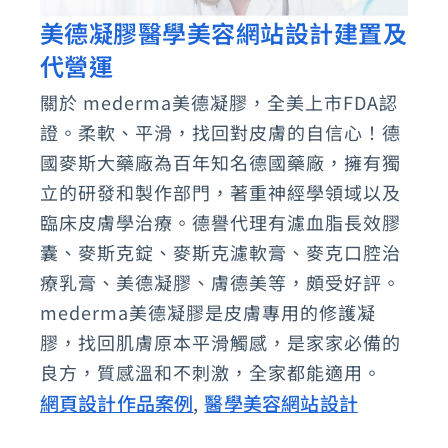
建
美德凝膠醫學美容網站設計建置及
美
置
代營運
德
凝
關於 mederma美德凝膠，全美上市FDA認
膠
證。柔軟、平滑，找回對皮膚的自信心！德
醫
國麥斯大藥廠為百年知名德國藥廠，擁有獨
學
立的研發和製作部門，著重神經學領域以及
臨床皮膚學治療。德譽代理有濾血脂長效膠
美
囊、麥斯克錠、麥斯克濾軟膏、麥克口腔治
容
療乳膏、美德凝膠、膚德美等，頗受好評。
網
mederma美德凝膠是皮膚專用的修護凝
站
膠，找回肌膚原本平滑觸感，是家家必備的
設
良方，質感溫和不刺激，全家都能適用。
計
網頁設計作品案例
醫學美容網站設計
,
建
置