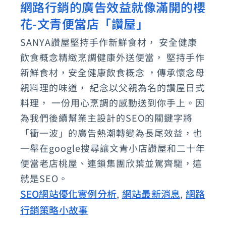
網路行銷的廣告效益就像滿開的櫻
網
花-文青便當店「讚屋」
路
行
SANYA讚屋堅持手作新鮮食材， 安全健康
銷
飲食概念精緻烹調健康外送便當， 堅持手作
的
新鮮食材，安全健康飲食概念 ，傳承懷念母
廣
親料理的味道， 紀念以父親為名的讚屋日式
料理， 一份用心烹調的感動送到你手上。因
告
為我們後續幫業主設計的SEO的關鍵字將
效
「衝一波」的廣告熱潮轉變為長尾效益，也
益
一舉在google搜尋讓文青小店讚屋和二十年
就
便當老店桃屋、連鎖集團欣葉並駕齊驅，這
像
就是SEO。
滿
SEO網站優化實例分析
網站最新消息
網路
,
,
開
行銷策略小故事
的