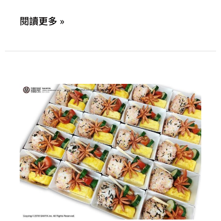
廣
閱讀更多 »
告
效
益
如
何
用
SEO
關
鍵
字
延
續