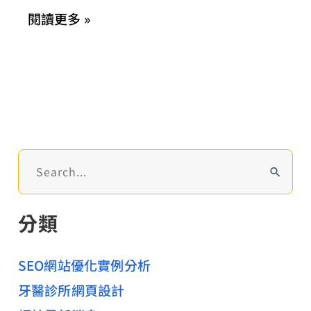
櫻
閱讀更多 »
花-
文
青
便
當
店
「讚
搜
尋
屋」
關
分類
鍵
字
:
SEO網站優化實例分析
牙醫診所網頁設計