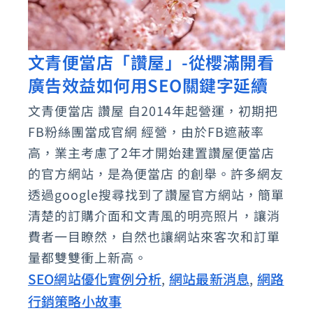
文青便當店「讚屋」-從櫻滿開看
文
廣告效益如何用SEO關鍵字延續
青
便
文青便當店 讚屋 自2014年起營運，初期把
當
FB粉絲團當成官網 經營，由於FB遮蔽率
店
高，業主考慮了2年才開始建置讚屋便當店
「讚
的官方網站，是為便當店 的創舉。許多網友
透過google搜尋找到了讚屋官方網站，簡單
屋」-
清楚的訂購介面和文青風的明亮照片，讓消
從
費者一目瞭然，自然也讓網站來客次和訂單
櫻
量都雙雙衝上新高。
滿
SEO網站優化實例分析
網站最新消息
網路
,
,
開
行銷策略小故事
看