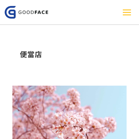
跳
至
主
要
內
便當店
容