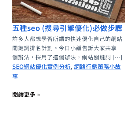
五種seo (搜尋引擎優化)必做步驟
五
種
許多人都想學習所謂的快速優化自己的網站
seo
關鍵詞排名計劃。今日小編告訴大家共享一
(搜
個辦法，採用了這個辦法，網站關鍵詞 […]
尋
SEO網站優化實例分析
網路行銷策略小故
,
引
事
擎
閱讀更多 »
優
化)
必
做
步