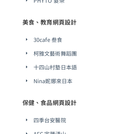
PHYTO 髮朵
美食、教育網頁設計
30cafe 叁食
柯雅文藝術舞蹈團
十四山村塾日本語
Nina妮娜來日本
保健、食品網頁設計
四季台安醫院
AFC 宇勝淺山