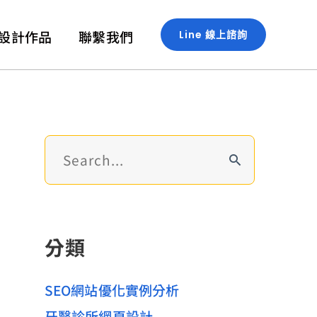
設計作品
聯繫我們
Line 線上諮詢
搜
尋
關
鍵
字
分類
:
SEO網站優化實例分析
牙醫診所網頁設計