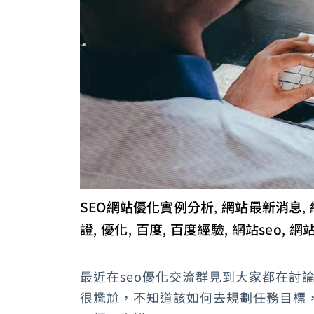
SEO網站優化實例分析
網站最新消息
,
,
證
優化
百度
百度經驗
網站seo
網
,
,
,
,
,
最近在seo優化交流群見到大家都在討論
很尷尬，不知道該如何去規劃任務目標，