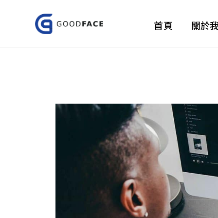
跳
至
首頁
關於
主
要
內
容