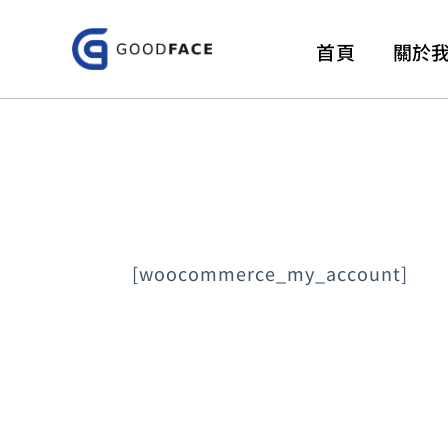
跳
至
首頁
關於
主
要
內
容
[woocommerce_my_account]