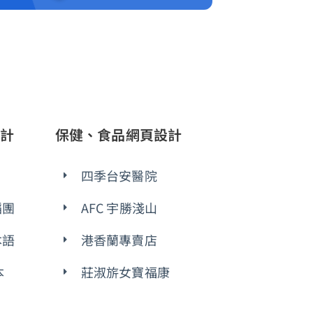
計
保健、食品網頁設計
四季台安醫院
蹈團
AFC 宇勝淺山
本語
港香蘭專賣店
本
莊淑旂女寶福康