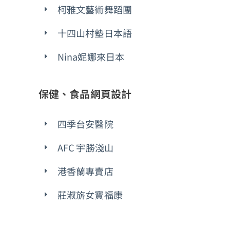
柯雅文藝術舞蹈團
十四山村塾日本語
Nina妮娜來日本
保健、食品網頁設計
四季台安醫院
AFC 宇勝淺山
港香蘭專賣店
莊淑旂女寶福康