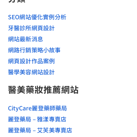
字
科
:
SEO網站優化實例分析
美
牙醫診所網頁設計
學
網站最新消息
權
威
網路行銷策略小故事
網頁設計作品案例
醫學美容網站設計
醫美藥妝推薦網站
CityCare麗登藥師藥局
麗登藥局 – 雅漾專賣店
麗登藥局 – 艾芙美專賣店