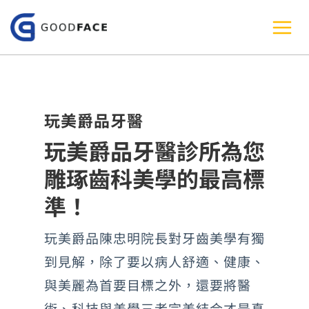
跳
至
主
要
內
玩美爵品牙醫
容
玩美爵品牙醫診所為您
雕琢齒科美學的最高標
準！
玩美爵品陳忠明院長對牙齒美學有獨
到見解，除了要以病人舒適、健康、
與美麗為首要目標之外，還要將醫
術、科技與美學三者完美結合才是真