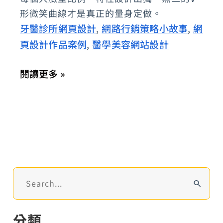
形微笑曲線才是真正的量身定做。
明
牙醫診所網頁設計
網路行銷策略小故事
網
,
,
院
頁設計作品案例
醫學美容網站設計
,
長：
全
閱讀更多 »
口
重
建
全
瓷
冠
的
搜
極
尋
關
致
分類
鍵
齒