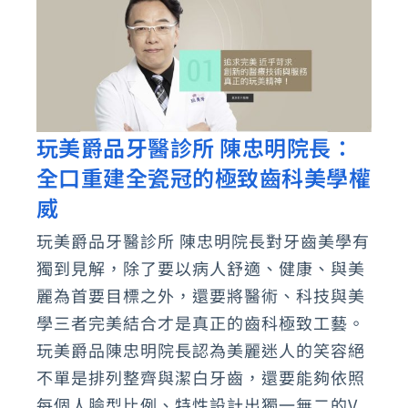
玩美爵品牙醫診所 陳忠明院長：
玩
全口重建全瓷冠的極致齒科美學權
美
爵
威
品
玩美爵品牙醫診所 陳忠明院長對牙齒美學有
牙
獨到見解，除了要以病人舒適、健康、與美
醫
麗為首要目標之外，還要將醫術、科技與美
診
學三者完美結合才是真正的齒科極致工藝。
所
玩美爵品陳忠明院長認為美麗迷人的笑容絕
不單是排列整齊與潔白牙齒，還要能夠依照
陳
每個人臉型比例、特性設計出獨一無二的V
忠